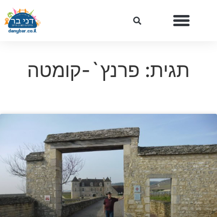
תגית: פרנץ`-קומטה