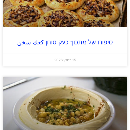
סיפורו של מתכון: כעק סוחן كعك سخن
15 במרץ 2026