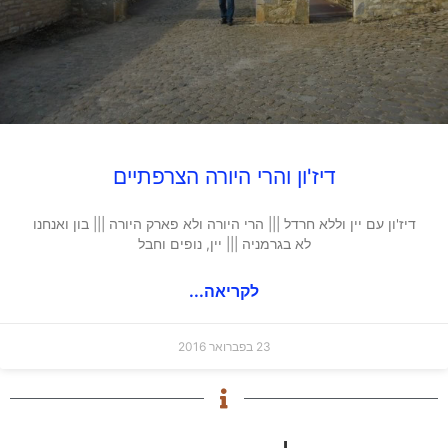
דיז'ון והרי היורה הצרפתיים
דיז'ון עם יין וללא חרדל ||| הרי היורה ולא פארק היורה ||| בון ואנחנו
לא בגרמניה ||| יין, נופים וחבל
לקריאה...
23 בפברואר 2016