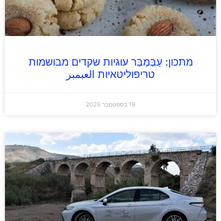
מתכון: עַבַּמְבַּר עוגיות שקדים מבושמות
טריפוליטאיות العبمبر
19 בספטמבר 2023