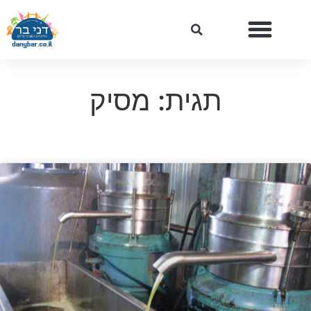
תגית: מסיק