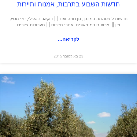
חדשות השבוע בתרבות, אמנות ותיירות
חדשות לופטהנזה במינכן, סן חוזה ועוד ||| דוקאביב גלילי, ימי מסיק
ויין ||| ארועים במוזיאונים ואתרי תיירות ||| תערוכות ציורים
לקריאה...
23 באוקטובר 2015