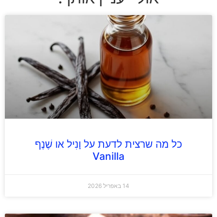
כל מה שרצית לדעת על וָנִיל או שֶׁנֶף
Vanilla
14 באפריל 2026