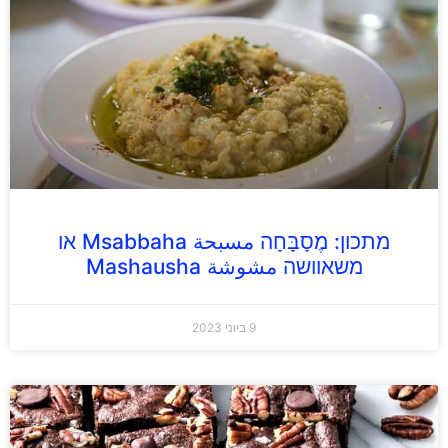
מתכון: מֶסָבָּחָה مسبحة Msabbaha או
משאוושה مشوشة Mashausha
9 ביוני 2023