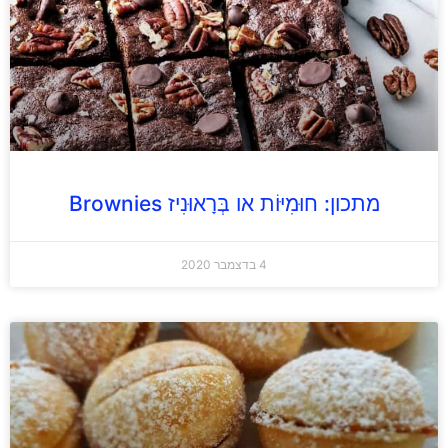
מתכון: חוּמִיּוֹת או בְּרָאוּנִיז Brownies
4 בדצמבר 2020