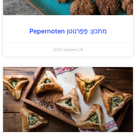
מתכון: פֶּפֶּרנוׄטן Pepernoten
29 באוקטובר 2025