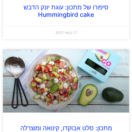
סיפורו של מתכון: עוגת יונק הדבש
Hummingbird cake
17 במאי 2021
מתכון: סלט אבוקדו, קינואה ומוצרלה