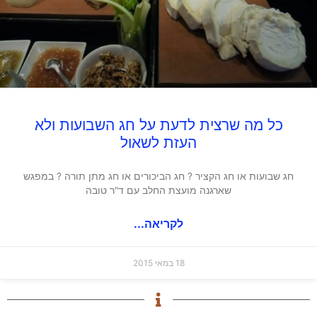
כל מה שרצית לדעת על חג השבועות ולא
העזת לשאול
חג שבועות או חג הקציר ? חג הביכורים או חג מתן תורה ? במפגש
שארגנה מועצת החלב עם ד"ר טובה
לקריאה...
18 במאי 2015