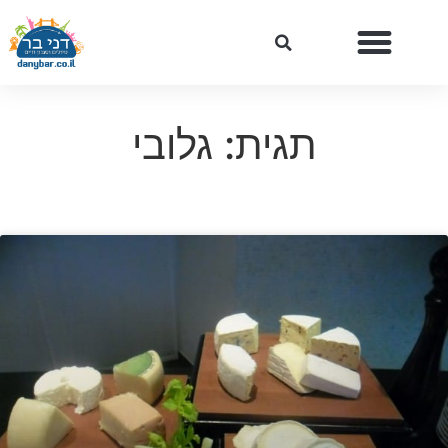
תגית: גלובי