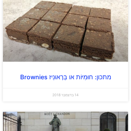
מתכון: חוּמִיּוֹת או בְּרָאוּנִיז Brownies
14 בדצמבר 2018