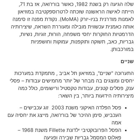
שלה הגיעה רק בשנת 1982, כאשר בורז'ואה, אז בת 71,
הייתה לאישה הראשונה שזכתה לרטרוספקטיבה במוזיאון
לאמנות מודרנית בניו-יורק (MoMA). נקודת מפנה זו סימנה
אותה כאמנית עכשווית מובילה ומעוררת השראה, שיצירותיה
הדרמטיות החוקרות יחסי משפחה, הורוּת, זוגיות, נשיות,
גבריות, כאב, תשוקה ותוקפנות, עמוקות וחושפניות
במורכבותן.
שניים
התערוכה "שניים", במוזיאון תל אביב , מתמקדת במערכות
יחסים ומוצגים בה מבחר של יותר מחמישים עבודות – פסלי
ענק, פסלים קטנים, עבודות טקסטיל ורישומים, כולל כמה
מיצירותיה הידועות ביותר, בין השאר:
פסל הפלדה האיקוני משנת 2003 זוג עכבישים –
העכביש, סימן ההיכר של בורז'ואה, מייצג את יחסיה עם
אמה
הפסל הפרובוקטיבי ילדונת Fillette משנת 1968 –
פאלוס המסמל גבריוּת שבירה ופגיעה