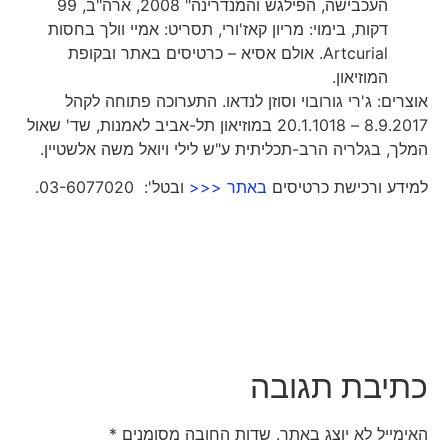
העכבישה, הפילגש והמנדרינה" 2008, ארה"ב, 99
דקות, בימוי: מריון קאז'ורי, תסריט: אמיי וולך בחסות
Artcurial. אולם אסיא – כרטיסים באתר ובקופת
המוזיאון.
אוצרים: ג'רי גורובוי וסוזן לנדאו. התערוכה פתוחה לקהל
8.9.2017 – 20.1.1018 במוזיאון תל-אביב לאמנות, שד' שאול
המלך, בגלריה הרב-תכליתית ע"ש לילי ויואל משה אלשטיין.
למידע ורכישת כרטיסים
באתר <<<
ובטל': 03-6077020.
כתיבת תגובה
האימייל לא יוצג באתר.
שדות החובה מסומנים
*