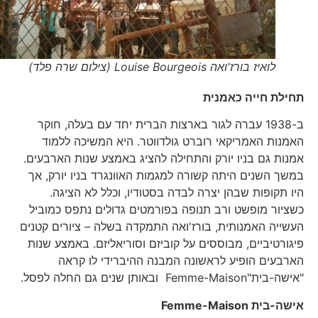
לואיז בורז'ואה Louise Bourgeois (צילום שרה פלד)
תחילת חייה כאמנית
ב-1938 עברה לגור בארצות הברית יחד עם בעלה, חוקר
האמנות האמריקאי רוברט גולדווטר. היא המשיכה ללמוד
אמנות גם בניו יורק והתחילה להציג באמצע שנות הארבעים.
במשך השנים היתה קשורה למגמות האוונגרד בניו יורק, אך
היו תקופות שבהן יצרה לבדה בסטודיו, וכלל לא הציגה.
כשציור מופשט ורב תנופה בפורמטים גדולים נתפס כמוביל
העשייה האמנותית, בורז'ואה התמקדה בשלה – ציורים קטנים
פיגורטיביים, מבוססים על קוביזם וסוריאליזם. באמצע שנות
הארבעים הופיע לראשונה המבנה ההיברידי לו קראה
"אישה-בית"Femme-Maison ובאותן שנים גם החלה לפסל.
אישה-בית
Femme-Maison