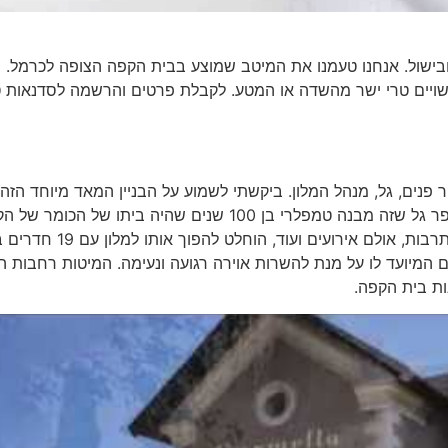
ובישול. אנחנו טעמנו את המיטב שמוצע בבית הקפה הצופה לכרמל.
ויים טרי ישר מהשדה או המטע. לקבלת פרטים והרשמה לסדנאות ט
 פנים, גל, מנהל המלון. ביקשתי לשמוע על הבניין המאד מיוחד הזה
שנמצא בלב הכרמל, צמוד לגן האם ומול מרכז פנורמה. מספר גל שזה מבנה טמפלרי בן 100 שנים שהיה ביתו של 
הטמפלרית בחיפה. אחרי עשרות שנים שהמבנה היה מרכז תרבות, אולם אירועי
ום המיועד לו על מנת להשרות אוירה רגועה ונעימה. המיטות רחבות הי
ות בית הקפה.