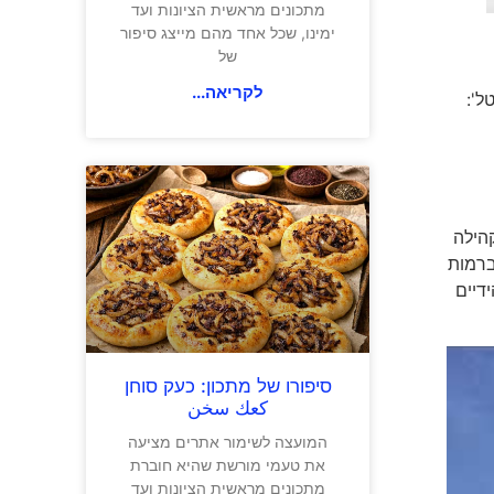
מתכונים מראשית הציונות ועד
ימינו, שכל אחד מהם מייצג סיפור
של
לקריאה...
ל':
הכומר של הקהילה
ם ועוד, הוחלט להפוך אותו למלון עם 19 חדרים ברמות
דיים
סיפורו של מתכון: כעק סוחן
كعك سخن
המועצה לשימור אתרים מציעה
את טעמי מורשת שהיא חוברת
מתכונים מראשית הציונות ועד