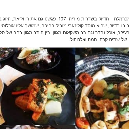
יצאנו לטעימות במסעדה שהיא גם פאב אירי, במרחק קצר מכרמלה – הדיוק בשדרות מוריה 107. פגשנו גם את רן ו
ו בדיוק, שהוא מוסד קולינארי מוביל בחיפה, שמושך אליו אוכלוסיי
עיקר, אוכל נהדר וגם בר משקאות מגוון. בין היתר מגוון רחב של סל
ב של שתיה קרה, חמה ואלכוהול.