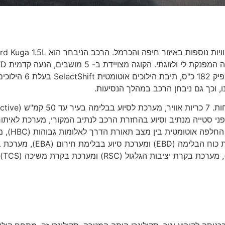
יצאנו לסוף השבוע האחרון של שנת 2017, לנסיעת מבחן וחוויות נוספות באיזור חיפה והכרמל. הרכב הניבחר
מנוע טורבו בנזין 1,500 סמ"ק מסדרת מנועי EcoBoost המפיק 182 כ"ס, תיבת הילוכים אוטומטית lectShift
ו, וכך גם ניבחן הרכב במהלך הנסיעות.
הפורד קוגה שבחנתי מצויידת בשלל אביזרי וטכנולוגיות בטיחות. 7 כריות אוויר, מערכת לסיוע בבל
Lane Keeping System)) להתראה בפני סטייה מנתיב וסיוע בהחזרת הרכב לנתיב המקורי, מערכת לאיתו
שטחים מתים (BLIS) עם התראת תעבורה צו
למניעת נעילת גלגלים (ABS) עם מערכת אלקטרונית לחלוקת כוח הבלימה (EBD) ומער
יציבות אלקטרונית (ESP), מערכת סיוע בזינוק בעליה (HLA), מערכת 