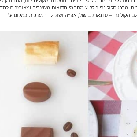
סה לקיבוץ יגור. סקולינרי היתה המטרה. סקולינרי זה, מתחם קולינ
מיוחד המיועד ללמוד, ליהנות ולבשל באווירה נעימה ופסטורלית. מרכז סקולינרי כולל 2 מתחמי סדנאות מעוצבים ומאובז
לם הקולינרי – סדנאות בישול, אפייה ושוקולד הנערכות במקום ע"י