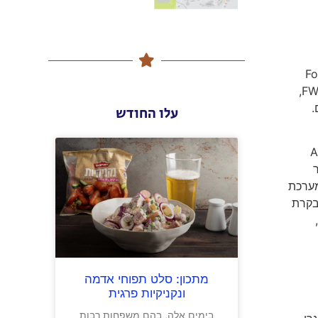
 הוא Ford Kuga 1.5L
EcoBoost FWD ברמת גימור: TITANIUM התאים למשימה המפנקת לי ולזוגתי. הקוגה מצויידת ב- 5 מושבים, הנעה קדמית FWD,
Se בעלת 6 הילוכים.
עלו החודש
ימה בעיר עד 50 קמ"ש (Active
ר
לבת (RCTA), החלפה אוטומטית בין מצב תאורת הדרך לאלומות גבוהות (HBC), מערכת
כת סיוע בבלימת חירום (EBA), מערכת בקרת
בקרת יציבות הגלגול (RSC) ומערכת בקרת משיכה (TCS),
מתכון: סלט תפוחי אדמה
ונקניקיות פרגית
בימים אלה, בהם משפחות רבות