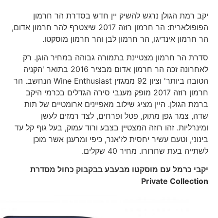
יקב רמת הגולן נרגש להשיק יין חדש בסדרת הר חרמון
הפופולארית: הר חרמון רוזה 2017 שיצטרף להר חרמון אדום,
הר חרמון אינדיגו, הר חרמון לבן והר חרמון מוסקטו.
סדרת הר חרמון מצטיינת בתמורה גבוהה במחיר הוגן. רק
לאחרונה זכה הר חרמון אדום מבציר 2016 בתואר 'הקניה
הטובה ביותר' וציון 92 ממגזין Wine Enthusiast הנחשב. הר
חרמון רוזה 2017 מופק מענבי סירה הגדלים בכרמי היקב
ברמת הגולן. היין מציג שילוב מאפיינים ארומטיים של תות
שדה, צמר גפן מתוק, פטל ופרחים, לצד רמזים לעשן
ומינרליות. זהו רוזה המצטיין בצבע ורוד עמוק, בעל גוף קל עד
בינוני, וטעם עשיר יחסית לז'אנר, כיפי ומרענן אשר מוכן
לשתייה בעת שחרורו. מחיר 40 שקלים.
יקבי כרמל עם מוסקטו מבעבע בבקבוק כחול מסדרת
Private Collection