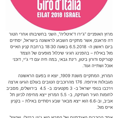
מרוץ האופניים "ג'ירו ד'איטליה", השני בחשיבותו אחרי הטור
דה פראנס, אשר מתקיים השבוע לראשונה בישראל, יסתיים
ביום ראשון ה- 6.5.2018 בשעה 18:30 ברחבת קניון האייס
מול באילת – בהפנינג חגיגי שיכלול מופעים של הצמד
קטריקס ודורון ביטון, רינת גבאי, במה חיה עם די ג'יי, דוכני
אוכל ושתייה ועוד.
המרוץ, המתקיים משנת 1909, יוצא זו בפעם הראשונה
מגבולות אירופה. 176 מהרוכבים הטובים בעולם הגיעו ארצה
וירכבו בנופי ישראל ב- 3 מקטעים: ב- 4.5 בירושלים, מסביב
לחומות העיר העתיקה, ב- 5.5 המרוץ ייצא מחיפה לכיוון תל
אביב, וב-6.6 הוא ייצא מבאר שבע ויסתיים באילת – בקניון
אייס מול.
אחד הרוכבים האגדתיים של המרוץ הוא ג'ינו ברטלי, שהציל