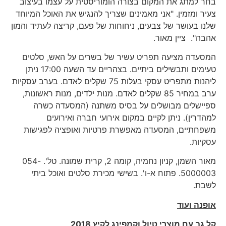
בחר למתג את המקום בצורה הומוריסטית על עצמו בעיצוב
צעיר ומזמין. "אני מאמינים שצריך להנגיש את האוכל המיוחד
שלנו בעושר של צבעים, ניחוחות של פעם, קריצה לעתיד והמון
אהבה". ציין מאור.
המסעדה מציעה תפריט עשיר של בשרים על האש, סלטים
טעימים ותבשילים ביתיים. בצהריים עד השעה 17:00 ניתן
ליהנות מתפריט עסקי בעלות 75 שקלים לאדם. בערב עסקיות
ערב במחיר 85 שקלים לאדם. מנות ילדים, מנות ראשונות,
ספיישלים מבושלים על בסיס משתנה (המסעדה כשרה
למהדרין). ניתן לקיים במקום אירועי חברה ואירועים
משפחתיים, המסעדה מאפשרת פרטיות ואופציה לפגישות
עסקיות.
מאור השמן, קניון נחמיה, קומה 2, קרית שמונה. טל'. 054-
5000003. פתוח א-ו'. בשישי מכירת סלטים ואוכל ביתי
לשבת.
אופנה ועוד
קל גב עם מוצרי טיול וקמפינג לקיץ 2018