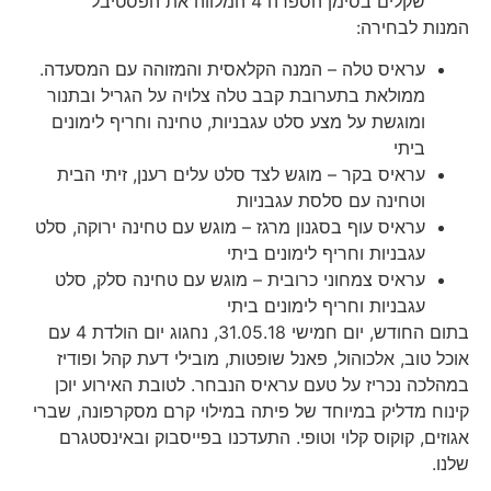
שקלים בסימן הספרה 4 המלווה את הפסטיבל
המנות לבחירה:
עראיס טלה – המנה הקלאסית והמזוהה עם המסעדה.
ממולאת בתערובת קבב טלה צלויה על הגריל ובתנור
ומוגשת על מצע סלט עגבניות, טחינה וחריף לימונים
ביתי
עראיס בקר – מוגש לצד סלט עלים רענן, זיתי הבית
וטחינה עם סלסת עגבניות
עראיס עוף בסגנון מרגז – מוגש עם טחינה ירוקה, סלט
עגבניות וחריף לימונים ביתי
עראיס צמחוני כרובית – מוגש עם טחינה סלק, סלט
עגבניות וחריף לימונים ביתי
בתום החודש, יום חמישי 31.05.18, נחגוג יום הולדת 4 עם
אוכל טוב, אלכוהול, פאנל שופטות, מובילי דעת קהל ופודיז
במהלכה נכריז על טעם עראיס הנבחר. לטובת האירוע יוכן
קינוח מדליק במיוחד של פיתה במילוי קרם מסקרפונה, שברי
אגוזים, קוקוס קלוי וטופי. התעדכנו בפייסבוק ובאינסטגרם
שלנו.