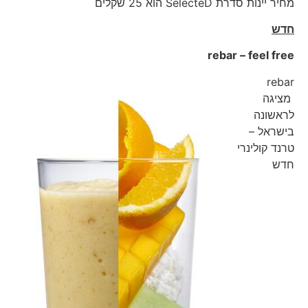
מחיר יינות סדרת SelecteD הוא 25 שקלים
חדש
rebar – feel free
rebar
מציגה
לראשונה
בישראל –
טרנד קולינרי
חדש