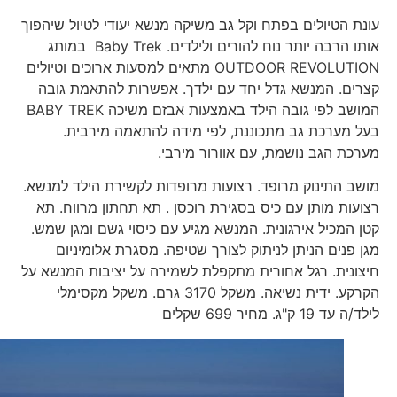
עונת הטיולים בפתח וקל גב משיקה מנשא יעודי לטיול שיהפוך
אותו הרבה יותר נוח להורים ולילדים. Baby Trek במותג
OUTDOOR REVOLUTION מתאים למסעות ארוכים וטיולים
קצרים. המנשא גדל יחד עם ילדך. אפשרות להתאמת גובה
המושב לפי גובה הילד באמצעות אבזם משיכה BABY TREK
בעל מערכת גב מתכוננת, לפי מידה להתאמה מירבית.
מערכת הגב נושמת, עם אוורור מירבי.
מושב התינוק מרופד. רצועות מרופדות לקשירת הילד למנשא.
רצועות מותן עם כיס בסגירת רוכסן . תא תחתון מרווח. תא
קטן המכיל אירגונית. המנשא מגיע עם כיסוי גשם ומגן שמש.
מגן פנים הניתן לניתוק לצורך שטיפה. מסגרת אלומיניום
חיצונית. רגל אחורית מתקפלת לשמירה על יציבות המנשא על
הקרקע. ידית נשיאה. משקל 3170 גרם. משקל מקסימלי
לילד/ה עד 19 ק"ג. מחיר 699 שקלים