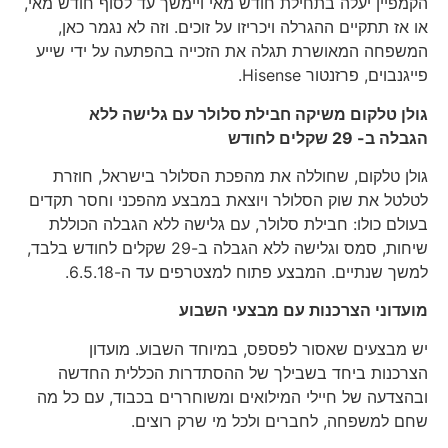
הקמפיין יעלה בתחילת חודש מאי ויימשך עד לסוף חודש מאי,
או אז תתקיים ההגרלה ויכריזו על זוכים. וזה לא נגמר כאן,
המשפחה המאושרת תגלה את הזכייה בהפתעה על ידי שייע
פייגנבוים, פרזנטור Hisense.
גולן טלקום משיקה חבילת סלולר עם גלישה ללא
הגבלה ב- 29 שקלים לחודש
גולן טלקום, שחוללה את מהפכת הסלולר בישראל, חוזרת
לטלטל את שוק הסלולר ויוצאת במבצע מהפכני וחסר תקדים
בעולם כולו: חבילת סלולר, עם גלישה ללא הגבלה הכוללת
שיחות, סמס וגלישה ללא הגבלה ב-29 שקלים לחודש בלבד,
למשך שנתיים. המבצע פתוח למצטרפים עד ה-6.5.18.
מועדוני הצרכנות עם מבצעי השבוע
יש מבצעים שאסור לפספס, במיוחד השבוע. מועדון
הצרכנות ביחד בשבילך של ההסתדרות הכללית החדשה
ובהצדעה של חיילי המילואים ומשוחררים בכבוד, עם כל מה
שחם למשפחה, לחברים ולכל מי שרק רוצים.