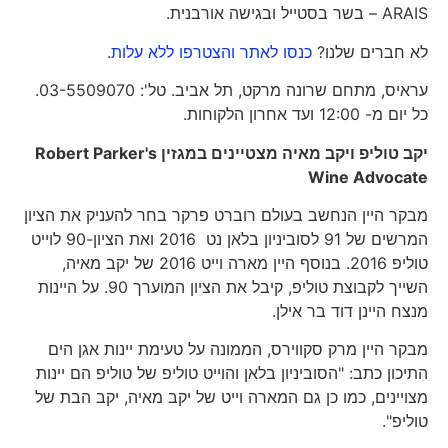
ARAIS – בשר בסטייל ובגישה אורבנית.
לא חברים שלנו?
כנסו לאתר והצטרפו ללא עלות
.
עראיס, מתחם שרונה מרקט, תל אביב. טל': 03-5509070.
כל יום מ- 12:00 ועד אחרון הלקוחות.
יקב טוליפ ויקב מאיה מצטיינים במגזין
Robert Parker's
Wine Advocate
מבקר היין הנחשב בעולם רוברט פרקר בחר להעניק את הציון
המרשים של 91 לסוביניון בלאן נט 2016 ואת הציון-90 לוייט
טוליפ 2016. בנוסף היין מארה וייט 2016 של יקב מאיה,
השייך לקבוצת טוליפ, קיבל את הציון המוערך 90. על היינות
מנצח היינן דוד בר אילן.
מבקר היין מרק סקווירס, הממונה על טעימת יינות אגן הים
התיכון כתב: "הסוביניון בלאן והוייט טוליפ של טוליפ הם יינות
מצויינים, כמו כן גם המארה וייט של יקב מאיה, יקב הבת של
טוליפ".