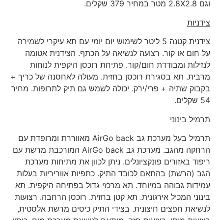
וגם 2.8X2.8 מטר במחיר 379 שקלים.
צידניות
צידנית קטנה 5 ליטר לשימוש יום יומי עם תא עיקרי לשמירה
על חום או קור. רצועה לנשיאה על הכתף. הצידנית אטומה
לנזילות ומבודדת חום/קור. פתיחת רוכסן היקפית לנוחות
מרבית. תא בסגירת רוכסן בחזית. מעולה לאחסנה של כריך +
בקבוק שתיה + פרי/ירק. יכולה לשמש גם תיק לתרופות. מחיר
54 שקלים.
תרמיל בינוני
תרמיל בעל מערכת גב AirGo back מאווררת ומרופדת עם
הרחקה מהגב. מערכת גב AirGo back המורכבת מרשת עם
ריפוד באזורים פונקציונלים. ניתן לכוון את מתיחות מערכת
הגב (הרשת) בהתאם לכובד התיק. כתפיות אווריריות בעלות
עמידות גבוהה במיוחד. תא מרכזי גדול בפתיחה היקפית. תא
בינוני המכיל אירגונית. תא קטן בחזית. רוכסן הרחבה. רצועות
לנשיאת חפצים חיצונית. בצידי התיק כיסים מרשת אלסטית,