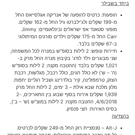
ביחד בשבילך
הופעות: כרטיס להופעה של אנריקה אגלסייאס החל
מ-199 שקלים ולג'ילברטו גיל החל מ-162 שקלים.
מופעי סטאנד אפ ישראלים ובינלאומיים: Jimmy
Carr החל מ-175 שקלים וילדים סורגים המיתולוגי
ב-67 שקלים בלבד.
תיירות ונופש: 2 לילות בסופ"ש במנרה לכל המשפחה,
שני מבוגרים וילד לודג' בקיבוץ מנרה החל מרק ב-
1,021 שקלים בלבד (ההטבה מקנה: 2 לילות בסופ"ש
(ה' – ש') לא כולל חגים, כולל רכבל, מגלשות, רכבת
הצוק, טרמפולינה, קיר בולדרינג ושביל רגליים יחפות.
מלון מלכת שבא אילת – 3 ימים, 2 לילות החל מרק
1,939 שקלים אירוח בסוף שבוע בין התאריכים, 2-
4/6/2018, ההטבה מקנה: 2 לילות במוצ"ש (ש' – ב'),
בסיס האירוח: חצי פנסיון.
בהצדעה
Alt-J – סנסציית רוק החל מ-249 שקלים לכרטיס.
כל מה שטוב במוסיקה ישראלית: מבחר מופעים בזאפה