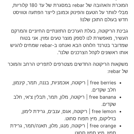
המוכרת והאהובה של rebar במסגרת של עד 180 קלוריות,
מבלי לוותר על הטעם והפינוק וכמובן לייצר הפתעה וטוויסט
חדש בעולם התוכן שלנו!
גבינת הריקוטה, בעלת הערכים התזונתיים החיוניים והמרקם
העשיר, מאפשרת לנו לספק מוצר טעים ומזין. אני בטוח
שמדובר בטרנד הלוהט הבא ואנחנו ב-rebar שמחים להגיש
אותו ראשונים לקהל הצרכנים שלנו".
משקאות הריקוטה החדשים מצטרפים לתפריט הרחב והמוכר
של rebar:
free berries | ריקוטה, אוכמניות, בננה, תמר, קינמון,
חלב שקדים.
free banana | ריקוטה, מלון, תמר, תבלין צ'אי, חלב
שקדים.
free lemon | ריקוטה, אגס, ענבים, גרידת לימון,
בזיליקום, מיץ תפוח סחוט.
free orange | ריקוטה, מנגו, מלון, תאנה/תמר, גרידת
תפוז, מיץ תפוז סחוט.