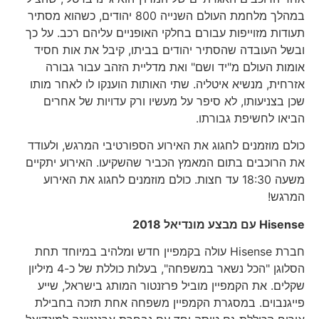
במהלך מלחמת העולם השנייה 800 יהודים, כשהוא מסתיר
תעודות מזוייפות עבורם בחלקי האופניים עליהם רכב. על כך
ובשל העובדה שהסתיר יהודים בביתו, קיבל את אות חסיד
אומות העולם מ"יד ושם" ואת מדליית הזהב עבור גבורה
אזרחית, מנשיא איטליה. שתי האותות הוענקו לו לאחר מותו
שכן בצניעותו, לא סיפר על מעשיו ורק עדויות של אחרים
הביאו לחשיפת גבורתו.
כולם מוזמנים לחגוג את האירוע הספורטיבי המרגש, ולעודד
את הרוכבים בתום המאמץ הכביר שהשקיעו. האירוע יתקיים
משעה 18:30 עד חצות. כולם מוזמנים לחגוג את האירוע
המרגש!
Hisense
עם מבצע מונדיאל 2018
חברת Hisense עולה בקמפיין חדש ומלהיב במיוחד תחת
הסלוגן "הכל נשאר במשפחה", בעלות כוללת של כ-4 מיליון
שקלים. את הקמפיין מוביל פרזנטור המותג בישראל, שייע
פייגנבוים. במסגרת הקמפיין משפחה אחת תזכה בחבילת