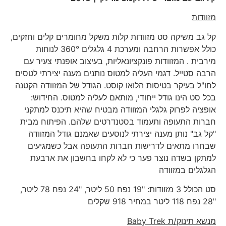
מזוודות
קל גב משיקה סט מזוודות קלות משקל מחומרים קלים וחזקים,
כולל אפשרות הרחבה ומערכת 4 גלגלים 360° לנוחות
מירבית . המזוודות פונקציונאליות, בעיצוב אופנתי צעיר עם
הרבה סטייל. דגמי העליה למטוס נותנים מענה יצירתי לטסים
לחו"ל בעיקר בטיסות הלואו קוסט. הגודל של המזוודה הקטנה
בכל סט הינו גודל ייחודי, מותאם לעליה למטוס. החידוש:
אופציה לפרוק גלגלי המזוודה מבטיח שהיא תיכנס למתקני
חברות התעופה ותעמוד בסטנדרטים שלהם. הפיתוח מבית
"קל גב" נותן מענה יצירתי לנוסעים שאמנם גודל המזוודה
שבחרו מתאים לדרישות חברות התעופה אבל כשמגיעים
למתקן בשדה נוצר פער כי לא לקחו בחשבון את ארבעת
הגלגלים במזוודה
סט הכולל 3 מזוודות: "19 נפח 50 ליטר, "24 נפח 78 ליטר,
"28 נפח 118 ליטר במחיר 918 שקלים
מנשא תינוק/ת
Baby Trek