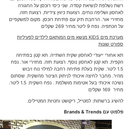
רשת נשלפת לנשיאת קסדה. שני כיסי רוכסן על החגורה
לאחסון ושליפה נוחים. רצועות כיווץ צידיות. רצועת חזה.
מחזירי אור. הרחבת תיק עם פתיחת רוכסן. מקום למשקפיים
על הכתפיה. נפח 9 ליטר.מחיר 269 שקלים
מערכת מים
KIDS
מנשא מים המותאם לילדים לפעיליות
ספורט שונות
תא אחורי ייעודי לאחסון שקית השתייה. תא קטן בפתיחה
הקפית. תא קטן לאחסון נוסף. רצועת חזה. מחזירי אור. נפח
1.5 ליטר. שקית בעלת פתיחה רחבה למילוי נוח ויבוש
מהיר. מחבר לחיצה איכותי לניתוק הצינור מהשקית. שסתום
נשיכה איכותי בעל אטימות מושלמת . נפח השקית: 1.5 ליטר.
מחיר 169 שקלים
להשיג ברשתות: למטייל, ריקושט וחנויות המטיילים.
פלפוט עם
Brands & Trends