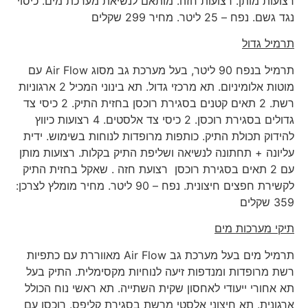
רצועות מותן. רצועות חזה. מותאם לנשיאת מערכת מים. כיסוי
נגד גשם. נפח – 25 ליטר. מחיר 299 שקלים
תרמיל גדול
תרמיל בנפח 90 ליטר, בעל מערכת גב מסוג Air Flow עם
מוטות אלומיניום. תא מרכזי גדול. תא בינוני המכיל 2 ארגוניות
רשת. 2 תאים קטנים בסגירת רוכסן בחזית התיק. 2 כיסי צד
גדולים בסגירת רוכסן. 2 כיסי צד אלסטים. 4 רצועות כיווץ
להידוק תכולת התיק. כותפות מרופדות לנוחות בשימוש. ידית
עליונה + תחתונה לנשיאה ושליפת התיק בקלות. רצועות מותן
עם 2 תאים בסגירת רוכסן רצועת חזה . שאקל בחזית התיק
לקשירת חפצים חיצונית. נפח – 90 ליטר. מחיר מומלץ לצרכן:
359 שקלים
תיקי מערכות מים
תרמיל מים בעל מערכת גב Air Flow מאווררת עם כתפיות
רשת מרופדות ומנדפות זיעה לנוחיות מקסימלית. התיק בעל
תא אחורי ייעודי לאחסון שקית השתייה. תא ראשי נוח הכולל
ארגונית. תא חיצוני אלסטי מרשת בסגירת קליפס. רוכסן עם