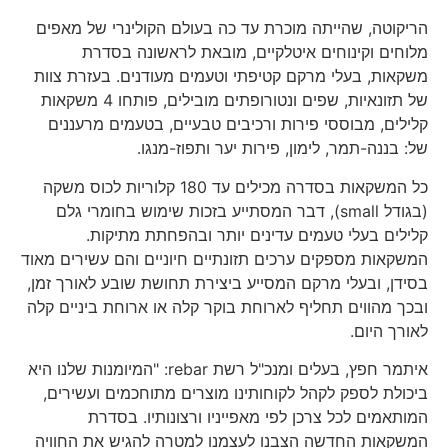
הריקוטה, שהייתה מוכרת עד כה בעולם הקולינרי של מאפים
מלוחים וקינוחים איטלקיים, מובאת לראשונה בסדרת
משקאות, בעלי מרקם קטיפתי וטעמים מעודנים. בעזרת צוות
של תזונאיות, שפים ונטורופתים מובילים, פותחו 4 משקאות
קלילים, מבוססי פירות ורכיבים טבעיים, בטעמים מרעננים
של: בננה-תמר, לימון, פירות יער ותפוז-מנגו.
כל המשקאות בסדרה מכילים עד 180 קלוריות לכוס משקה
(בגודל small), דבר המסתייע בזכות שימוש בחומרי גלם
קלילים בעלי טעמים עדינים יותר ובהפחתת מתיקות.
המשקאות מספקים ערכים תזונתיים חיוניים והם עשירים מאוד
בסידן, ובעלי מרקם המסייע ביצירת תחושת שובע לאורך זמן,
ובכך מהווים תחליף לארוחת בוקר קלה או ארוחת ביניים קלה
לאורך היום.
איתמר חפץ, בעלים ומנכ"ל רשת rebar: "המיומנות שלנו היא
ביכולת לספק לקהל לקוחותינו מוצרים מתוחכמים ועשירים,
המותאמים לכל צרכן לפי מאפייניו ורצונותיו. בסדרת
המשקאות החדשה הצבנו לעצמנו למטרה להגיש את החוויה