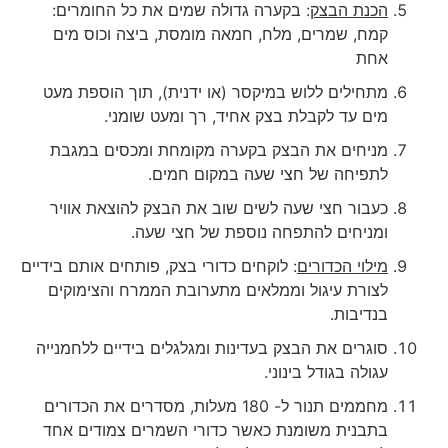
הכנת הבצק
: בקערה גדולה שמים את כל החומרים:
קמח, שמרים, מלח, חמאה מומסת, ביצה וכוס מים
אחת
מתחילים ללוש במיקסר (או ידנית), תוך הוספת מעט
מים עד לקבלת בצק אחיד, רך ומעט שומני.
מניחים את הבצק בקערה מקומחת ומכסים במגבת
לתפיחה של חצי שעה במקום חמים.
כעבור חצי שעה לשים שוב את הבצק להוצאת אוויר
ומניחים להתפחה נוספת של חצי שעה.
מילוי הכדורים
: לוקחים כדורי בצק, פותחים אותם בידיים
לצורת עיגול וממלאים מתערובת הממרח והצימוקים
בנדיבות.
סוגרים את הבצק בעדינות ומגלגלים בידיים ללחמנייה
עגולה בגודל בינוני.
מחממים תנור ל- 180 מעלות, מסדרים את הכדורים
בתבנית משומנת כאשר כדורי השמרים צמודים אחד