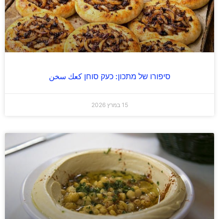
סיפורו של מתכון: כעק סוחן كعك سخن
15 במרץ 2026