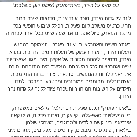
עם סאפ על הירדן באינדיפארק (צילום רונן טופלברג)
לינה על גדות הירדן, סוכה אינדיאנית, סדנאות יצירה ברוח
החג, כרטיס משולב ליום פעילות, הכולל שימוש חופשי בכל
מתקני הפארק, טיול אופניים ועד שעה שייט בכלי אחד לבחירה
באתר השייט והאטרקציות "אינדי פארק", הממוקם במפגש
תעלות הירדן, האזור העמוק של תעלות המים הרחבות בתוואי
הירדן, מזמינים ליהנות מסוכות של אקשן ומים, מגוון אפשרויות
שייט ואטרקציות לכל המשפחה, מגלשת מים מתנפחת, סוכה
אינדיאנית לרווחת הנופשים, סדנאות יצירה ברוח החג מבית
'אצטרובלים' מחומרים ממוחזרים ומהטבע, במהלכן ילמדו
הילדים על חשיבות המיחזור והשכרת ציוד ללינה על גדות נהר
הירדן.
ב"אינדי פארק" תכננו פעילות רבות לכל הגילאים במשפחה,
בין הפעילויות: סאפ-גלשן, קייאקים, סירות פדלים, שייט קאנו
אינדיאני, חץ וקשת לילדים ולמבוגרים, משחקי שולחן:
ביליארד, פינג פונג, מבוכים, קיר טיפוס מפל מים, מתחם מיני