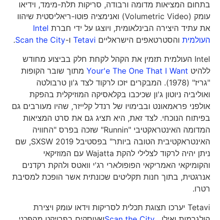
בתחום המציאות מדומה ורבודה, סריקות תלת-מימד, וידיאו
עומק (Volumetric Video) ואנימציה פוטו-ריאליסטית שיהוו
את עתיד היצירה הבינלאומית, ויוצגו על ידי חברת
Intel
העולמית
והסטרטאפים הישראליים
Tetavi
ו-
Scan the City
.
Intel העולמית תזמין את הקהל לקחת חלק בביצוע מחודש
ללהיט
Your'e The One That I Want
מתוך שובר הקופות
"גריז" (1978). המבקרים יזכו לרקוד לצד ג'ון טרבולטה
ואוליביה ניוטון ג'ון שכיכבו בקלאסיקה המוזיקלית בהפקת
אולפני פראמאונט ובבימויו של רנדל קלייזר, שהיו מעורבים גם
בפיתוח הנוכחי. לצד זאת, היא תציג גם את סרט המציאות
המדומה האינטראקטיבי "Runnin" שזכה בפרס "החוויה
האינטראקטיבית הטובה ביותר" בפסטיבל SXSW 2019, שם
ניתן יהיה לרקוד לצלילי להקת Wajatta עם המוזיקאי
והקומיקאי האמריקאי הפופולארי רג'י וואטס ולהקת רקדנים
אנרגטית, בתוך חנות תקליטים שכונתית אשר הופכת למסיבת
רטרו.
Tetavi יערכו תצוגת תכלית לסריקות וידאו עומק ויצירת
הולגרמות ואילו ,
Scan the City
שעוסקים בפרויקט מהפכני