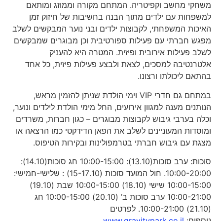
משחקי מחשב וקפיטריה. המתחם מקורה וממוזג ומותאם
למשפחות עם ילדים מתוך הבנה בחשיבות של חיזוק זמן
האיכות המשפחתי, לקבוצות ילדים ובני נוער המבקשים לשלב
מפגש חברתי עם פעילות ספורטיבית וכן מבוגרים שמבקשים
לשלב פעילות אירובית ופיזית. המטרה היא להעניק
אלטרנטיבה למסכים, לצאת ולבצע פעילות פיזית, כל אחד
בהתאם ליכולתו ורצונו.
במתחם גם חדרי VIP וימי הולדת שניתן להזמין מראש,
הנותנים מענה למגוון אירועים, החל מימי הולדת לילדים ונוער,
וכלה בערבי גיבוש לקבוצות מבוגרים – כגון חברות, משרדים
ומוסדות המעוניינים לשלב את הפאן הדידקטי כמו הרצאה או
מצגת עם גיבוש חברתי בטרמפולינות ובקירות הטיפוס.
סוכות: ערב סוכות(13.10): 10:00-15:00 חג סוכות(14.10):
10:00-20:00. חול המועד סוכות (15-17.10) : שלישי-חמישי:
10:00-15:00 שישי (18.10) 10:00-15:00 שבת (19.10)
10:00-21:00 ערב סוכות ב’ (20.10) 10:00-15:00 חג
(21.10) 10:00-21:00. לפרטים
נוספים:
www.gravitypark.co.il