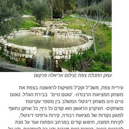
עמק התכלת צפת (צילום אריאלה פרקש)
עיריית צפת, משכ"ל וקק"ל משיקות לראשונה בצפת את
משחק המציאות הרבודה- 'טוטם טיים' בבירת הגליל. טוטם
טיים הינו משחק דיגיטלי המשלב בין מספר עקרונות
משחקים- העיקרון הראשון הוא קודם כל כיף, כל שחקן נחשף
למגוון נקודות של מציאות רבודה, קירות גרפיטי דיגיטלי,
לקיחת תמונה, חיפוש קודים במרחב הפתוח ועוד על מנת
להבטיח הנאה, הטוטם טיים מעביר ידע רב לשחקנים, ידע על