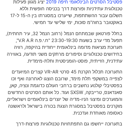
פסטיבל הסרטים הבינלאומי חיפה 2019
יציג מגוון פעילות
טכנולוגית עתידניות ופורצות דרך בכניסה חופשית וללא
תשלום עבור ההשתתפות, שייערכו במסגרתו בין ה-15 ל-17
באוקטובר בחוה"מ סוכות, ימי שלישי עד חמישי.
בחלל פורטאון שבמתחם הנמל (רחוב הנמל 32, עיר תחתית),
תפעל מדי ערב בשעות 23:30-19:30 "ח.י.פ.ה V.R A.R",
תערוכת מציאות מדומה בינלאומית ייחודית בהיקפה, רוויה
בחידושים טכנולוגיים וסיפורים מרתקים משני תודעה, באווירה
עתידנית, הזייתית, פוסט-הומניסטית ותלת-מימדית.
התערוכה תכלול הקרנת 45 סרטי VR-AR קצרים המיועדים
לצפייה במשקפי תלת מימד, שרובם הוצגו לאחרונה ואף זכו
בפסטיבלי קולנוע נחשבים ברחבי העולם כדוגמת ונציה, קאן,
סאנדאנס, טרייבקה, SXSW ועוד. כל אותם הסרטים החדשים
והמוערכים ומיצגי הניו-מדיה של יוצרים בינלאומיים וישראליים,
מוקרנים בפסטיבל במסגרת הצגת בכורה בישראל ולראשונה
כאסופה מאוחדת ועדכנית.
בתערוכה ייחשפו גם התפתחויות טכנולוגיות פורצות-דרך