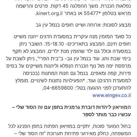
נפלאות הכנרת. משך ההפלגה 45 דקות. פרטים והרשמה
מראש בטלפון *55477 או באתר kinert.org.il.
מבצע לסוכות: ארוחה ושייט חופים בנמל עין גב
כל סועד המזמין מנה עיקרית במסעדת הדגים ייהנה משייט
חופים חינם. המבצע בתאריכים- 15-18.10. השובר ניתן
במסעדה וכולל גם ילד שהזמין מנת ילדים. המבצע לא תקף
בימי שבת וחג. עוד בנמל עין גב- ב"בית הפרי", ניתן לשבת על
מרפסת יפה מול נוף הכנרת הנפלא וליהנות משייקים על בסיס
פירות, קפה ומאפים. בנמל גם חנות המתנות (בכניסה
למסעדת הדגים) ועוד. *הפעילויות נתונות לשינויים. מומלץ
להתעדכן לפני ההגעה בטל': 04-6659800,
www.eingev.co.il
המוזיאון ליהדות דוברת גרמנית בתפן עם זה הסוד שלי –
עכשיו כבר מותר לספר
בחול המועד סוכות, יתקיים במוזיאון הפתוח בתפן הפנינג לכל
המשפחה, כחלק מאירועי פתיחת תערוכת "זה הסוד שלי –