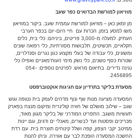
מוזיאון למורשת הבדואים כפר שעב
מן זמאן כאן – מוזיאון למורשת עממית שעב. ביקור במוזיאון
משו למסע בזמן. הכרות עם חיי היום-יום בכפר הערבי
העתיק. למעלה מ-3,000 פריטים, ביניהם: כלי בית, כלים
חקלאיים, תכשיטים, תלבושות מסורתיות, כלי רפואה שונים
ומשונים, כלי עבודה של בעלי מקצוע כגון נגרים וסנדלרים,
שטרות כסף נושנים, כלי נשק מימי העות'מאניים ואפילו כלי
נגינה נדירים. בתיאום מראש. לפרטים נוספים: 054-
2456895.
מסעדת בליקר בתרדיון עם חגיגות אוקטוברפסט
המסעדה מציעה מנות שף ונוף מדהים לעמק בית נטופה וגוש
שגב – שילוב מושלם של חוויה קולינרית ומיקום מנצח בפארק
תעשיות משגב. התפריט המודרני של בליקר מגוון מאוד,
מכריכים ופסטות ועד לבשרים, מאכלי ים ודגים, וגם יינות
ממיטב יקבי הצפון, קפה ושלל קינוחים תוצרת בית. עם רדת
החשכה המסעדה הופכת לבר עם אווירה, וניתן להנות