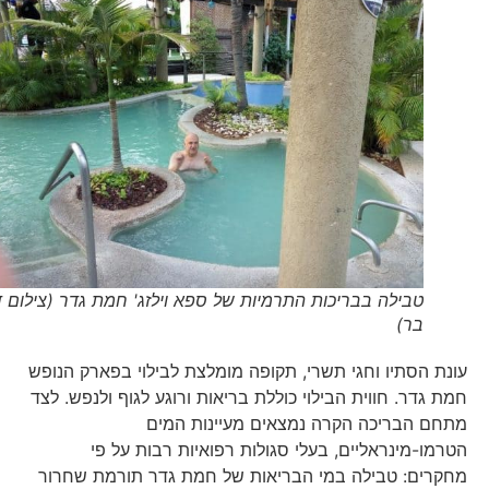
טבילה בבריכות התרמיות של ספא וילזג' חמת גדר (צילום דני
בר)
עונת הסתיו וחגי תשרי, תקופה מומלצת לבילוי בפארק הנופש
חמת גדר. חווית הבילוי כוללת בריאות ורוגע לגוף ולנפש. לצד
מתחם הבריכה הקרה נמצאים מעיינות המים
הטרמו-מינראליים, בעלי סגולות רפואיות רבות על פי
מחקרים: טבילה במי הבריאות של חמת גדר תורמת שחרור