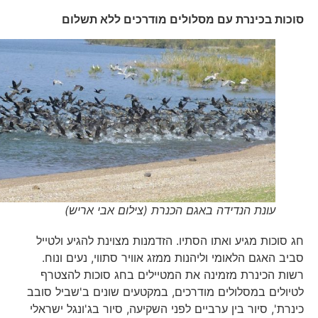
סוכות בכינרת עם מסלולים מודרכים ללא תשלום
עונת הנדידה באגם הכנרת (צילום אבי אריש)
חג סוכות מגיע ואתו הסתיו. הזדמנות מצוינת להגיע ולטייל
סביב האגם הלאומי וליהנות ממזג אוויר סתווי, נעים ונוח.
רשות הכינרת מזמינה את המטיילים בחג סוכות להצטרף
לטיולים במסלולים מודרכים, במקטעים שונים ב'שביל סובב
כינרת', סיור בין ערביים לפני השקיעה, סיור בג'ונגל ישראלי