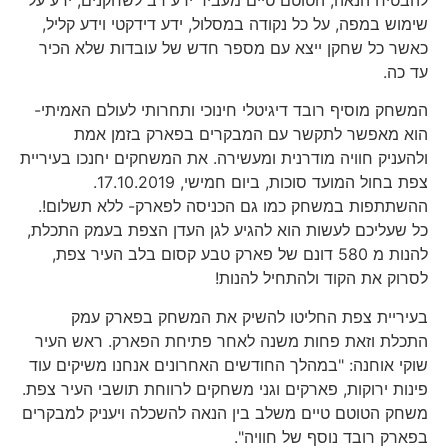
שימוש במפה, על כל נקודה במסלול, ידע דידקטי וידע קליל,
כאשר כל שחקן ייצא עם מספר חדש של עובדות שלא הכיר
עד כה.
המשחק מוסיף רובד דיגיטלי חינוכי ותחרותי לעולם האמיתי-
הוא מאפשר לתקשר עם המבקרים בפארק בזמן אמת
ולהעניק חוויה מודרנית ומעשירה. את המשחקים יחנכו בעיריית
צפת בחול המועד סוכות, ביום חמישי, 17.10.2019.
ההשתתפות במשחק כמו גם הכניסה לפארק- ללא תשלום!.
כל שעליכם לעשות הוא להגיע לגן העדן הצפת בעמק התכלת,
להנות מ 580 דונם של פארק טבע קסום בלב העיר צפת,
לסרוק את הקוד ולהתחיל להנות!
בעיריית צפת החליטו להשיק את המשחק בפארק עמק
התכלת וזאת פחות משנה לאחר פתיחת הפארק. ראש העיר
שוקי אוחנה: "במהלך החודשים האחרונים אנחנו משיקים עוד
פינות ירוקות, פארקים וגני משחקים לרווחת תושבי העיר צפת.
משחק הטוטם טיים משלב בין הנאה להשכלה ויעניק למבקרים
בפארק רובד נוסף של חוויה".