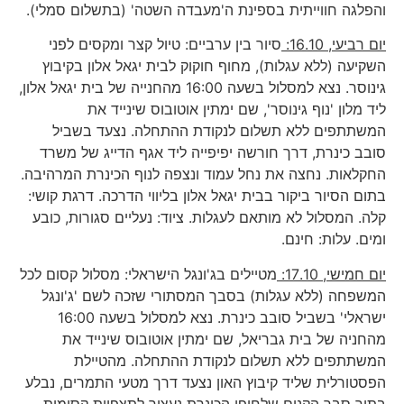
והפלגה חווייתית בספינת ה'מעבדה השטה' (בתשלום סמלי).
יום רביעי, 16.10:
סיור בין ערביים: טיול קצר ומקסים לפני
השקיעה (ללא עגלות), מחוף חוקוק לבית יגאל אלון בקיבוץ
גינוסר. נצא למסלול בשעה 16:00 מהחנייה של בית יגאל אלון,
ליד מלון 'נוף גינוסר', שם ימתין אוטובוס שינייד את
המשתתפים ללא תשלום לנקודת ההתחלה. נצעד בשביל
סובב כינרת, דרך חורשה יפיפייה ליד אגף הדייג של משרד
החקלאות. נחצה את נחל עמוד ונצפה לנוף הכינרת המרהיבה.
בתום הסיור ביקור בבית יגאל אלון בליווי הדרכה. דרגת קושי:
קלה. המסלול לא מותאם לעגלות. ציוד: נעליים סגורות, כובע
ומים. עלות: חינם.
יום חמישי, 17.10:
מטיילים בג'ונגל הישראלי: מסלול קסום לכל
המשפחה (ללא עגלות) בסבך המסתורי שזכה לשם 'ג'ונגל
ישראלי' בשביל סובב כינרת. נצא למסלול בשעה 16:00
מהחניה של בית גבריאל, שם ימתין אוטובוס שינייד את
המשתתפים ללא תשלום לנקודת ההתחלה. מהטיילת
הפסטורלית שליד קיבוץ האון נצעד דרך מטעי התמרים, נבלע
בתוך סבך הקנים שלחופי הכינרת נעצור לתצפיות קסומות