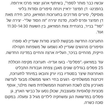
עכשיו כבר מותר לספר", בשיתוף ארגון יוצאי מרכז אירופה.
בהפנינג- דן חמיצר יראיין וינחה סיפורים וסודות בליווי
מוסיקלי, סיורים מודרכים בתערוכות המוזיאון, כתב חידה מאת
דן חמיצר ופרס לזוכה, סדנת יצירה "זה הסוד שלי"- יצירה של
"סוד" בנייר, בהנחיית צוות המוזיאון, בין השעות 11:30-14:30
ועוד.
התערוכה החדשה מבקשת להציג סודות שעדיין לא סופרו
וסיפורים מרגשים שעדיין לא נשמעו של משפחות הקהילה
הייקית, מהחיים בניכר, העלייה ארצה והחיים במדינה החדשה.
עוד במוזיאון-."פסלים"- בועז ועדיה- תערוכה מקיפה הכוללת
25 פסלים בגדלים שונים מאבן צפחה ועבודות התבליט
האחרונות שיצר בסטודיו בניו יורק והובאו במיוחד לתערוכה,
זיכרונות ממשלתיים- רגעים בחיי ראשי ממשלה מבעד לעדשה
מארכיון צלם לשכת העיתונות הממשלתית משה מילנר, אוסף
מכוניות קלאסיות ומעוצבות, שכולן נסעו על כבישי הארץ, גן
פסלים במדשאות הגן ומשחקיה לילדים מגיל 3 ומעלה. במקום
סוכה כשרה.