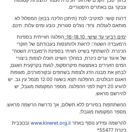
ונבקר גם באתרים היסטוריים.
דרגת קושי: למיטיבי לכת (תיתכן הליכה בבוץ) המסלול לא
מותאם לעגלות. ציוד: נעלים סגורות, כובע ומים עלות: חינם.
ימים רביעי עד שישי, 16-18.10:
הפלגה חווייתית בספינת
ה'מעבדה השטה': לראות ולהתנסות בעבודתם של חוקרי
הכינרת. להשתתף בשייט חוויתי בספינת ה"מעבדה השטה"
של איגוד ערים כינרת, במהלך השייט תוכלו לצפות ביצורי
המים הזעירים באמצעות מיקרוסקופ, לגעת בקרקעית האגם,
לבחון את מבנה הדג ולצפות בשחפים ובקורמורנים, מעופות
האגם הבולטים. ההפלגה תצא בשעה 12:00 מנמל עין גב. יש
להגיע 20 דקות לפני ההפלגה. מספר המקומות מוגבל, יש
להירשם מראש.
ההשתתפות בסיורים ללא תשלום, אך נדרשת הרשמה מראש.
מספר המקומות מוגבל!.
להרשמה ומידע נוסף באתר
www.kineret.org.il
ובכוכבית
כינרת 55477*