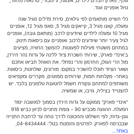
גולף, פארק חבלים לילדים, אומגה, ג'ימבורי, סדנאות מחזור,
טיול אופניים ועוד.
כלי השייט מותאמים לפי גילאים, סירת פדלים מגיל שנה
ומעלה, קאנו מגיל 3, קייאקים מגיל 5, סאפ מגיל 12, אופניים
מגיל 10 ומעלה לילדים שיודעים לרכב (מותאם גובה), אופניים
לגיל צעיר יותר שיודעים לרכוב ואופניים עם כיסאות תינוק.
במתחם משטחי פעילות לפעוטות. להמשך החוויה, מציעים
ב'אינדי פארק', שירותי השכרת ציוד ללינה על גדות נהר הירדן,
מול הרי הגולן, החרמון והרי נפתלי. את האוהל תביאו אתכם
ושאר הציוד תוכלו להשכיר במקום: מזרונים, שולחנות, כיסאות.
באתר- מקלחות חמות, שירותים ממוזגים, מקררים ומקפיאים
משותפים למתחם ונקודת חשמל להטענת טלפונים בלבד. יש
להצטייד בציליה, גזיבו, או שמשיה.
"אינדי פארק" ממוקם על גדות הירדן בסמוך למושבה יסוד
המעלה. ההגעה מכביש 90 – צומת מחניים לכיוון כביש 918
גונן-גדות, לפי השילוט וההכוונה לדרך נוחה עד לרחבת החנייה
שבכניסה לפארק. לפרטים והזמנות בטל': 04-8434444,
באתר…