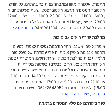
מתפריט אלכוהול מגוון וממבחר מנות בר בהתאם. כל חודש
אוקטובר המסעדה תחגוג אוקטוברפסט. שעות פעילות: יום א'
, 11:00-16:00 , יום ב'-ה' , 11:00-23:00, יום ו'-ש' , 12:00-
23:00. Happy hour אחת פלוס אחת על כל הבירות עד
השעה 20:00. פרטים בטל': 04-9991234
פייסבוק בליקר
מחלבת שירת רועים עם סוכות
איפה? לוטם, משגב. מה? הזדמנות נפלאה לצפות, לטעום
ולהנות מגבינות בוטיק איכותיות פרי עבודתה של מיכל מור
מלמד, גבנית מחלבת הבוטיק, שירת רועים, המייצרת גבינות
איכותיות מחלב צאן (עזים וכבשים) בשיטות מסורתיות
הנהוגות באירופה. כולל יום פתוח בו תתאפשר צפייה בתהליך
הייצור דרך קיר שקוף במחלבה ביום ב' 14.10. סוכות 11.10
עד 21.10 כל יום מ- 9:00 ועד 17:00 (המטבח פתוח עד
16:00). לפרטים נוספים: 052-2548052,
שירת רועים
פייסבוק
,
שירת רועים אתר
כפר ביקרתם עם סלע הנוטרים בראמה