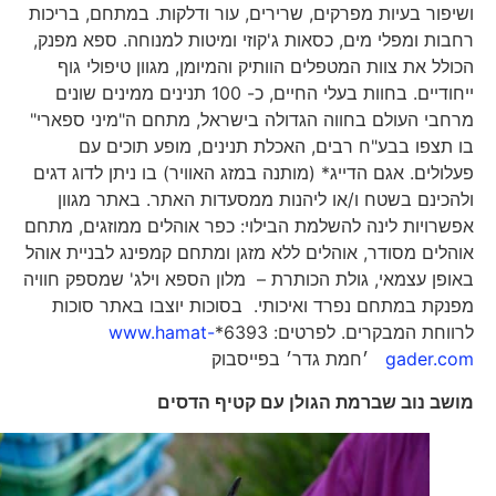
ושיפור בעיות מפרקים, שרירים, עור ודלקות. במתחם, בריכות
רחבות ומפלי מים, כסאות ג'קוזי ומיטות למנוחה. ספא מפנק,
הכולל את צוות המטפלים הוותיק והמיומן, מגוון טיפולי גוף
ייחודיים. בחוות בעלי החיים, כ- 100 תנינים ממינים שונים
מרחבי העולם בחווה הגדולה בישראל, מתחם ה"מיני ספארי"
בו תצפו בבע"ח רבים, האכלת תנינים, מופע תוכים עם
פעלולים. אגם הדייג* (מותנה במזג האוויר) בו ניתן לדוג דגים
ולהכינם בשטח ו/או ליהנות ממסעדות האתר. באתר מגוון
אפשרויות לינה להשלמת הבילוי: כפר אוהלים ממוזגים, מתחם
אוהלים מסודר, אוהלים ללא מזגן ומתחם קמפינג לבניית אוהל
באופן עצמאי, גולת הכותרת – מלון הספא וילג' שמספק חוויה
מפנקת במתחם נפרד ואיכותי. בסוכות יוצבו באתר סוכות
לרווחת המבקרים. לפרטים: 6393*
www.hamat-
gader.com
׳חמת גדר׳ בפייסבוק
מושב נוב שברמת הגולן עם קטיף הדסים