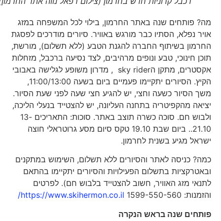
רכבל קרוניות חדש בחרמון (צילום רפאל נווה אתר החרמון)
מה? פותחים שנה באתר החרמון, בילוי לכל המשפחה במזג
אויר נפלא, הסתיו כבר מורגש באוויר. סיורים מודרכים לפסגת
החרמון בשיתוף החברה להגנת הטבע (ללא תשלום), מורשת,
תוכן חינוכי, טבע ונופים מרהיבים, לצד נסיעה ברכבל, מזחלות
אקסטרים, מתקן הsky rider , מדרון משופע לגלישה באבובי
הקיץ. הסיורים יתקיימו פעמיים ביום בשעה 11:00/13:00,
משך הסיור כשעה וחצי, יש להגיע חצי שעה לפני שעת הסיור.
יציאה מהקפיטריה בתחנה העליונה, יש להצטייד בנעלי הליכה,
ולבוש חם. סוכה כשרה תוצב באתר. סוכות: התאריכים 13-
21.10.. ביום שבת 19.10 טקס סיום מסע גרוטראלי חוצה
ישראל מגיע בשנית לחרמון.
כמה? כניסה לאתר והסיורים ללא תשלום, השימוש במתקנים
ובאטרקציות בתשלום הפעילויות והסיורים יתקיימו בהתאם
לתנאי מזג האוויר, חשוב להצטייד בלבוש חם). לפרטים
והזמנות: 1599-550-560
https://www.skihermon.co.il/
פותחים שנה בראש הנקרה