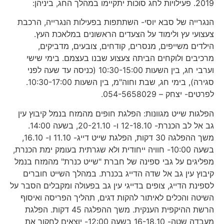
2019. פעילויות לחג סוכות יתקיימו במהלך החג, ביניהן:
הנגרייה של סבא יוסי- השתתפות בפעילות הנגרייה, הרכבת
צעצועי עץ ולימוד על הצעדים הראשונים במלאכת העץ.
הילדים משייפים, מנסרים, קודחים, צובעים, מדביקים,
מרכיבים ולוקחים הביתה צעצוע שבנו בעצמם. בימי שישי
וערבי חג, בין השעות 10:30-15:00 (כניסה עד שעה לפני
סגירה), בימי חג, שבת וחוה"מ, בין השעות 10:30-17:00.
לפרטים- יצחק – 054-5658029.
הפלגות שייט מגוונות: הפלגת חופים מהמזח בנמל קיבוץ עין
גב אל לב הכנרת- 12-18.10 ו- 20-21.10, בשעה 14:00.
משך ההפלגה 30 דקות, הפלגת שייט דייג- 11.10 ו- 16.10,
בשעה 10:00- חוויה ייחודית ולא שגרתית בעומק ימת הכנרת,
מפליגים על גבי ספינה של חברת "שייט כנרת" מהמזח בנמל
קיבוץ עין גב אל שדה הדייג בכנרת. במהלך השייט חוברים
לספינת הדייג, צופים בדייגי עין גב בפעולה ומקבלים הסבר על
השיטה והכלים לאיתור להקות דגים, תהליך הפריסה ואיסוף
הרשת ההיקפית הענקית. משך ההפלגה 45 דקות. הפלגת
מעבדה שטה- 16-18.10 בשעה 12:00- יוצאים לחקור את