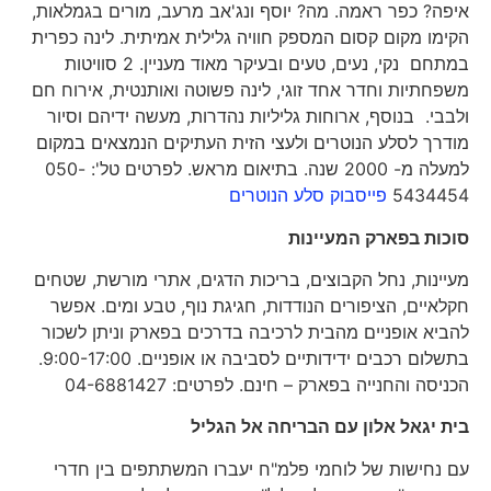
איפה? כפר ראמה. מה? יוסף ונג'אב מרעב, מורים בגמלאות,
הקימו מקום קסום המספק חוויה גלילית אמיתית. לינה כפרית
במתחם נקי, נעים, טעים ובעיקר מאוד מעניין. 2 סוויטות
משפחתיות וחדר אחד זוגי, לינה פשוטה ואותנטית, אירוח חם
ולבבי. בנוסף, ארוחות גליליות נהדרות, מעשה ידיהם וסיור
מודרך לסלע הנוטרים ולעצי הזית העתיקים הנמצאים במקום
למעלה מ- 2000 שנה. בתיאום מראש. לפרטים טל': 050-
5434454
פייסבוק סלע הנוטרים
סוכות בפארק המעיינות
מעיינות, נחל הקבוצים, בריכות הדגים, אתרי מורשת, שטחים
חקלאיים, הציפורים הנודדות, חגיגת נוף, טבע ומים. אפשר
להביא אופניים מהבית לרכיבה בדרכים בפארק וניתן לשכור
בתשלום רכבים ידידותיים לסביבה או אופניים. 9:00-17:00.
הכניסה והחנייה בפארק – חינם. לפרטים: 04-6881427
בית יגאל אלון עם הבריחה אל הגליל
עם נחישות של לוחמי פלמ"ח יעברו המשתתפים בין חדרי