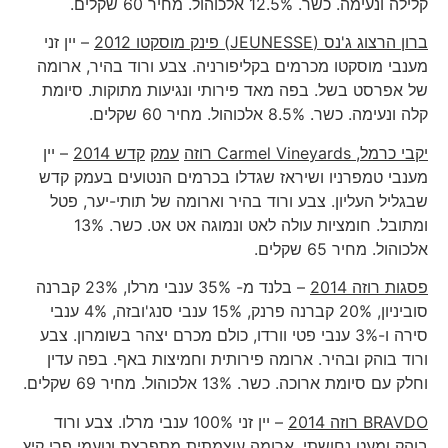
קלילה ונעימה. כשר. 12.5% אלכוהול. מחיר 60 שקלים.
ברון הרצוג ג'נס (
JEUNESSE
) פינק מוסקטו 2012
– יין זני
מענבי מוסקטו מכרמים בקליפורניה. צבע ורוד בהיר, ארומה
של אפרסט בשל. בפה מאד פירותי ונגיעות מתוקות. סיומת
קלה ונעימה. כשר. 8.5% אלכוהול. מחיר 60 שקלים.
יקבי כרמל,
Carmel Vineyards
רוזה
עמק
קדש 2014
– יין
מענבי טמפרניו ושיראז שגדלו בכרמים הנטועים בעמק קדש
שבגליל העליון. צבע ורוד בהיר וארומה של תותי-יער, פטל
ומתובל. חומציות עולה לאט ונמוגה אט אט. כשר. 13%
אלכוהול. מחיר 65 שקלים.
פסגות רוזה 2014
– בלנד מ- 35% ענבי מרלו, 23% קברנה
סוביניון, 20% קברנה פרנק, 15% ענבי סנג'ובזה, 4% ענבי
סירה ו-3% ענבי פטי וורדו, כולם מכרם יצהר בשומרון. צבע
ורוד בוהק ובהיר. ארומה פירותית וחמיצות באף. בפה עדין
וחלק עם סיומת ארוכה. כשר. 13% אלכוהול. מחיר 69 שקלים.
BRAVDO
רוזה 2014
– יין זני 100% ענבי מרלו. צבע ורוד
בוהק ומעט נחושתי. ארומה עוצמתית מתפרצת וטעמי פרי קיץ