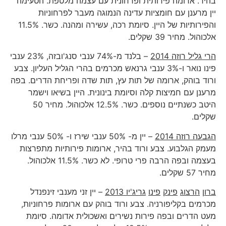
בהיר. ארומה פירותית ופרחונית עם עצמה מלטפת. הטעימה
יין מרענן עם חומציות עדינה הנמוגה מעבר לפרחוניות
והפירותיות של היין. סיומת רכה, עשירה ומהנה. כשר. 11.5%
אלכוהול. מחיר 39 שקלים.
הרי גליל רוזה 2014
– בלנד מ-74% ענבי סנג'ובזה, 23% ענבי
פינו נואר ו-3% ענבי גרנאש מכרמים בהרי הגליל העליון. צבע
ורוד בוהק, ארומה של תות עץ, תות שדה ופריחת הדרים. בפה
מרענן עם חמיצות קלה וסיומת בינונית. היין בשיאו וישמר
היטב כשנתיים נוספים. כשר. 12.5% אלכוהול. מחיר 50
שקלים.
הגבעה רוזה 2014
– יין מ- 50% ענבי שירז ו- 50% ענבי מרלו
מעמק הגלבוע. צבע ורוד בהיר, ארומות פירותיות מתפרצות
בעצמה ובפה הרבה פרי טרופי. לא כשר. 11.5% אלכוהול.
מחיר 57 שקלים.
ברון
הרצוג
פינק
פינו
גריג
'
יו 2013
– יין זני מענבי זינפנדל
מכרמים בקליפורניה. צבע ורוד בוהק עם ארומות פרחוניות,
מעט הדרים ובפה פירות נשירים ואשכולית אדומה. סיומת