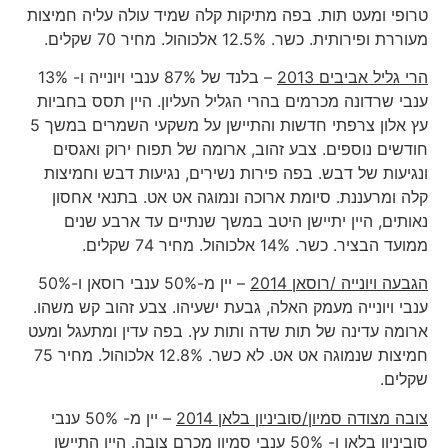
טרופי ומעט תות. בפה מתיקות קלה שמיד עולה עליה חמיצות
מעוררת ופירותית. כשר. 12.5% אלכוהול. מחיר 70 שקלים.
הרי גליל אביבים 2013
– בלנד של 87% ענבי ויונייה ו- 13%
ענבי שרדונה מכרמים בהרי הגליל העליון. היין תסס בחביות
עץ אלון צרפתי חדשות והתיישן על משקעי השמרים במשך 5
חודשים נוספים. צבע זהוב, ארומה של תפוח ירוק ואגסים
ונגיעות של דבש. בפה פירות נשירים, נגיעות דבש וחמיצות
קלה ומרעננת. סיומת ארוכה ונמוגה אט אט. בתנאי אחסון
נאותים, היין יתיישן היטב במשך שנתיים עד ארבע שנים
ממועד הבציר. כשר. 14% אלכוהול. מחיר 74 שקלים.
הגבעה ויונייה /רוסאן 2014
– יין מ-50% ענבי רוסאן ו-50%
ענבי ויונייה מעמק האלה, גבעת ישעיהו. צבע זהוב קש משהו.
ארומה עדינה של תות שדה ותות עץ. בפה עדין ומתעגל ומעט
חמיצות שנמוגה אט אט. לא כשר. 12.8% אלכוהול. מחיר 75
שקלים.
צובה מצודה סמיון/סוביניון בלאן 2014
– יין מ- 50% ענבי
סוביניון בלאן ו- 50% ענבי סמיון מכרם צובה. היין התיישן