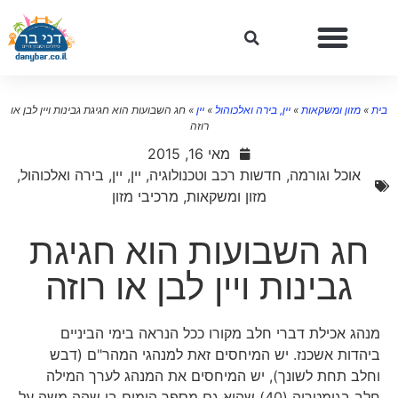
ת
»
מזון ומשקאות
»
יין, בירה ואלכוהול
»
יין
»
חג השבועות הוא חגיגת גבינות ויין לבן או
רוזה
מאי 16, 2015
אוכל וגורמה
,
חדשות רכב וטכנולוגיה
,
יין
,
יין, בירה ואלכוהול
,
מזון ומשקאות
,
מרכיבי מזון
חג השבועות הוא חגיגת
גבינות ויין לבן או רוזה
מנהג אכילת דברי חלב מקורו ככל הנראה בימי הביניים
ביהדות אשכנז. יש המיחסים זאת למנהגי המהר"ם (דבש
וחלב תחת לשונך), יש המיחסים את המנהג לערך המילה
חלב בגימטריה (40) שהוא גם מספר הימים בו שהה משה על