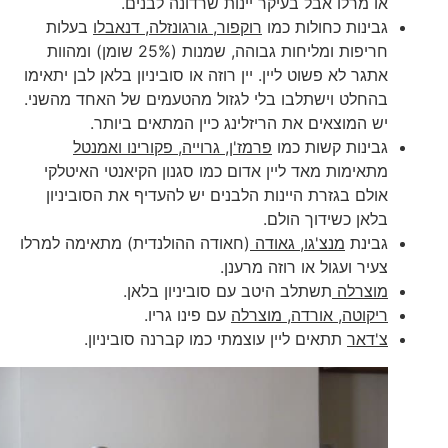
או מרלו אבל בעיקר יינות שרדונה לבנים.
גבינות כחולות כמו
רוקפור, גורגונזלה, דנאבלו
בעלות
חריפות ומליחות גבוהה, שמנות (25% שומן) ומהוות
אתגר לא פשוט ליין. יין רוזה או סוביניון בלאן לבן יתאימו
בהחלט וישתלבו בלי לגזול מהטעמים של האחד מהשני.
יש המוצאים את הריזלינג כיין המתאים ביותר.
גבינות קשות כמו
פרמז'ן, גרוייה, פקורינו ואמנטל
מתאימות מאד ליין אדום כמו סגנון הקיאנטי האיטלקי
אולם בגזרת היינות הלבנים יש להעדיף את הסוביניון
בלאן כשידוך הולם.
גבינת
מנצ'גו, גאודה
(חאודה ההולנדית) מתאימה למרלו
צעיר ועגול או רוזה מרענן.
מוצרלה
תשתלב היטב עם סוביניון בלאן.
ריקוטה, אורדה, מוצרלה
עם פינו גריו.
צ'דאר
תתאים ליין עוצמתי כמו קברנה סוביניון.