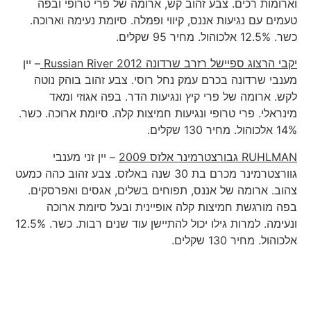
וארומות רכים. צבע זהוב קש, ארומה של פרי טרופי ובפה
טעמים עם נגיעות אננס, קיווי ופמלה. סיומת נעימה וארוכה.
כשר. 12.5% אלכוהול. מחיר 95 שקלים.
יקבי הרצוג ספיישל רזרב שרדונה
2012
Russian River
– יין
מענבי שרדונה בכרם עמק נחל רוסי. צבע זהוב בוהק נוטה
לקש. ארומה של פרי קיץ ונגיעות הדר. בפה אגוזי ומאד
מינראלי. פרי טרופי ונגיעות חמיצות קלה. סיומת ארוכה. כשר.
14% אלכוהול. מחיר 130 שקלים.
RUHLMAN
גבורצטרמינר אלזס 2009
– יין זני מענבי
גוורצטרמינר מכרם בת 30 שנה באלזס. צבע זהוב כהה כמעט
צהוב. ארומה של אננס, תפוחים בשלים, אגסים ואפרסקים.
בפה מורגשת חמיצות קלה אופיינית ובעל סיומת ארוכה
ונעימה. למרות גילו יכול להתיישן עוד שנים רבות. כשר. 12.5%
אלכוהול. מחיר 130 שקלים.