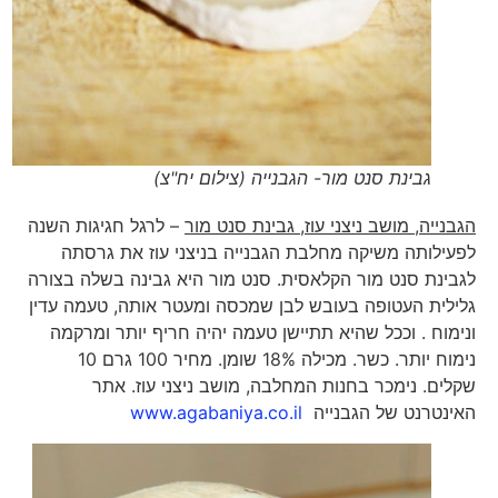
גבינת סנט מור- הגבנייה (צילום יח"צ)
הגבנייה, מושב ניצני עוז, גבינת סנט מור
– לרגל חגיגות השנה
לפעילותה משיקה מחלבת הגבנייה בניצני עוז את גרסתה
לגבינת סנט מור הקלאסית. סנט מור היא גבינה בשלה בצורה
גלילית העטופה בעובש לבן שמכסה ומעטר אותה, טעמה עדין
ונימוח . וככל שהיא תתיישן טעמה יהיה חריף יותר ומרקמה
נימוח יותר. כשר. מכילה 18% שומן. מחיר 100 גרם 10
שקלים. נימכר בחנות המחלבה, מושב ניצני עוז. אתר
האינטרנט של הגבנייה
www.agabaniya.co.il