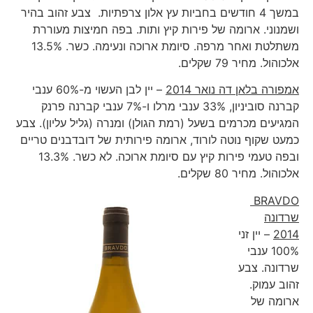
במשך 4 חודשים בחביות עץ אלון צרפתיות. צבע זהוב בהיר
ושמנוני. ארומה של פירות קיץ ותות. בפה חמיצות מעוררת
משתלטת ואחר מרפה. סיומת ארוכה ונעימה. כשר. 13.5%
אלכוהול. מחיר 79 שקלים.
אמפורה בלאן דה נואר
2014
– יין לבן העשוי מ-60% ענבי
קברנה סוביניון, 33% ענבי מרלו ו-7% ענבי קברנה פרנק
המגיעים מכרמים בשעל (רמת הגולן) ומנרה (גליל עליון). צבע
כמעט שקוף נוטה לורוד, ארומה פירותית של דובדבנים טריים
ובפה טעמי פירות קיץ עם סיומת ארוכה. לא כשר. 13.3%
אלכוהול. מחיר 80 שקלים.
BRAVDO
שרדונה
2014
– יין זני
100% ענבי
שרדונה. צבע
זהוב עמוק.
ארומה של