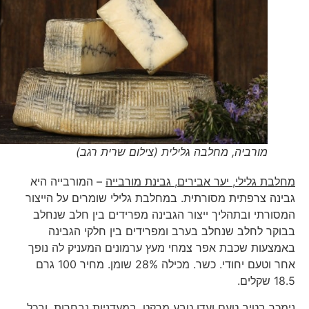
מורביה, מחלבה גלילית (צילום שרית רגב)
מחלבת גלילי, יער אבירים, גבינת מורבייה
– המורבייה היא
גבינה צרפתית מסורתית. במחלבת גלילי שומרים על הייצור
המסורתי ובתהליך ייצור הגבינה מפרידים בין חלב שנחלב
בבוקר לחלב שנחלב בערב ומפרידים בין חלקי הגבינה
באמצעות שכבת אפר צמחי מעץ ערמונים המעניק לה נופך
אחר וטעם יחודי. כשר. מכילה 28% שומן. מחיר 100 גרם
18.5 שקלים.
נימכר בטיב טעם ועדן טבע מרקט, במעדניות נבחרות, ובכל