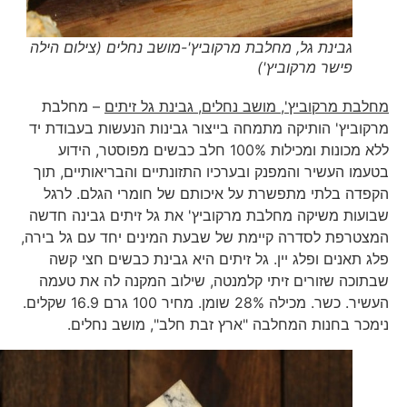
גבינת גל, מחלבת מרקוביץ'-מושב נחלים (צילום הילה
פישר מרקוביץ')
מחלבת מרקוביץ', מושב נחלים, גבינת גל זיתים
– מחלבת
מרקוביץ' הותיקה מתמחה בייצור גבינות הנעשות בעבודת יד
ללא מכונות ומכילות 100% חלב כבשים מפוסטר, הידוע
בטעמו העשיר והמפנק ובערכיו התזונתיים והבריאותיים, תוך
הקפדה בלתי מתפשרת על איכותם של חומרי הגלם. לרגל
שבועות משיקה מחלבת מרקוביץ' את גל זיתים גבינה חדשה
המצטרפת לסדרה קיימת של שבעת המינים יחד עם גל בירה,
פלג תאנים ופלג יין. גל זיתים היא גבינת כבשים חצי קשה
שבתוכה שזורים זיתי קלמנטה, שילוב המקנה לה את טעמה
העשיר. כשר. מכילה 28% שומן. מחיר 100 גרם 16.9 שקלים.
נימכר בחנות המחלבה "ארץ זבת חלב", מושב נחלים.