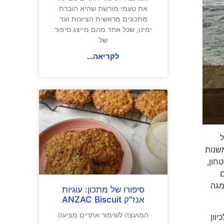
את טעמי מורשת שהיא חוברת
מתכונים מראשית הציונות ועד
ימינו, שכל אחד מהם מייצג סיפור
של
לקריאה...
ל
שנות
חון,
ם
ר בישראל (בגובה 10 קומות), אומגה
סיפורו של מתכון: עוגיות
אנז"ק ANZAC Biscuit
המועצה לשימור אתרים מציעה
ו לכיוון