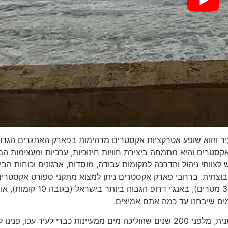
יר והוא שופע אטרקציות אקסטרים מדהימות בפארק האתגרים הגדו
טרים והיא מתמחה ביצירת חוויות חינוכיות, ערכיות ומעצימות המ
צוותי ניהול והדרכה למקומות עבודה, מוסדות, ארגונים וכוחות הביט
בוצתית. ברחבי פארק אקסטרים ניתן למצוא מתקני ספורט אקסטרי
יוצאים מן הכלל: קיר הטיפוס הגבוה ביותר במזרח התיכון (32 מטרים), באנג’י דרופ הגבוה ביות
המשכנו צפונה ואחרי שעברנו את שרידי אמת המים האות'מנית, מלפני 200 שנים שהוליכה מים ממעיינות כברי לעיר עכו, פנינ