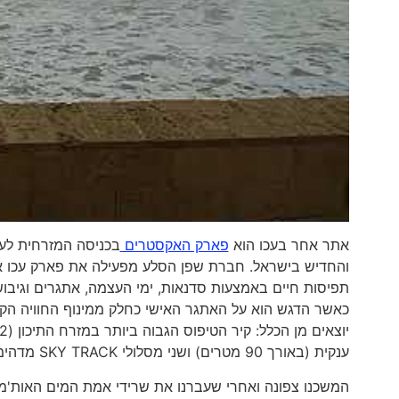
אתר אחר בעכו הוא
פארק האקסטרים
בכניסה המזרחית לע
והחדיש בישראל. חברת שפן הסלע מפעילה את פארק עכו אקס
תפיסות חיים באמצעות סדנאות, ימי העצמה, אתגרים וגיבוש ל
כאשר הדגש הוא על האתגר האישי כחלק ממינוף החוויה הק
ענקית (באורך 90 מטרים) ושני מסלולי SKY TRACK מדהימים שיבחנו עד כמה אתם אמיצים.