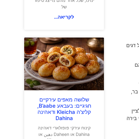
ימינו, שכל אחד מהם מייצג סיפור
של
לקריאה...
 דגים
ועלים. 45 שקלים) וגם
תרד בר,
שלושה מאפים עירקיים
חגיגיים: בעבאע B’aabe,
יין
קליצ’ה Kleicha ודאהינה
Dahina
 לבר אלכוהול צעיר ותוסס, עד אחרון הלקוחות. במקום מגישים 4 סוגי בירה
קינוח עירקי פופולארי דאהינה
Dahina או Daheen دهين או