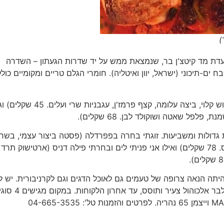
סעדת מד קיטצ'ן בר, שנמצאת ממש על יד שדרות הגעתון – השדרה
-תיכוני (ישראל, יוון ואיטליה). חומרי הגלם טריים ומקומיים כולל
לראשונות בחרנו ארטישוק אלה רומנה (ארטישוק מטוגן, בריוש קלוי, ביצה עלומה, קצף פרמז'ן, עגבניות שרי 
פלפל שאטה ושוקולד לבן. 68 שקלים).
ות גדולות ומשביעות. זוגתי בחרה בפפרדלה (פסטה ביצור עצמי, בשר
שפונדרה בבישול ארוך, פטריות, אפונים, פטרוזיליה ודמי גלס. 78 שקלים) ואילו אני פניתי לים ובחרתי פילה דניס (ארטישוק 
 היתה הנאה צרופה של טעמים גם לאוכל הדגים וגם לקרניבורית. יש לצ
שמד היא מסעדה עד 22:00 ואז היא הופכת ומשנה צורתה