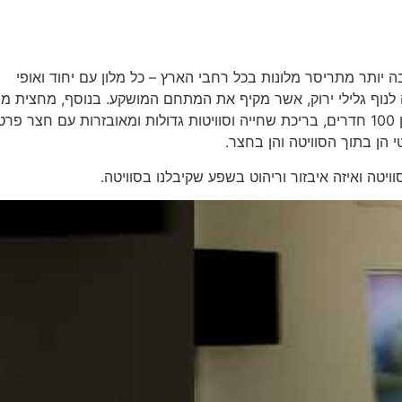
יותר מתריסר מלונות בכל רחבי הארץ – כל מלון עם יחוד ואופי
 לנוף גלילי ירוק, אשר מקיף את המתחם המושקע. בנוסף, מחצית מ
המלון, הסוויטות המפנקות, משקיפות לנוף הים התיכון. במלון 100 חדרים, בריכת שחייה וסוויטות גדולות ומאובזרות עם חצר 
י הן בתוך הסוויטה והן בחצר.
וויטה ואיזה איבזור וריהוט בשפע שקיבלנו בסוויטה.