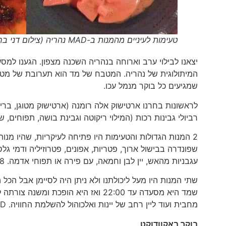
טעימות לעיניים מהמנות ב-MAD נהריה (צילום דני בר)
יצאנו לבילוי ערב וארוחה בנהריה השכנה מצפון. הגענו למ
המיתולוגית של נהריה. המטבח של מד הוא תערובת של מטבח ים
שמגיעים כל בוקר מנמל עכו.
רביולי גבינות רכות (המילוי ריקוטה וגבינת בושה, תפוחים, שמנת, 
2 המנות הגדולות והטעימות היו פתיחה לעיקריות, שהיו מנ
עגבניות מהאש, יין לבן וחמאה, עם פירה או תפוחי אדמה. 88 שקלים).
שתי המנות היו מעל ליכולתנו ולא ניתן היה לסיימן אבל הכל
מחבית ועוד ליין רחב של יינות ואלכוהול להשלמת החוויה. MAD וייצמן 65 נהריה. לפרטים והזמנות טל': 04-665-3535
בוקר באקוודוקט