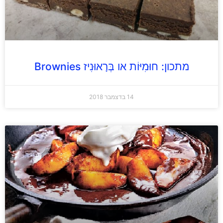
מתכון: חוּמִיּוֹת או בְּרָאוּנִיז Brownies
14 בדצמבר 2018