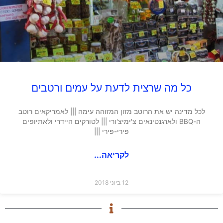
כל מה שרצית לדעת על עמים ורטבים
לכל מדינה יש את הרוטב מזון המזוהה עימה ||| לאמריקאים רוטב
ה-BBQ ולארגנטינאים צ'ימיצ'ורי ||| לטורקים היידרי ולאתיופים
פירי-פירי |||
לקריאה...
12 ביוני 2018