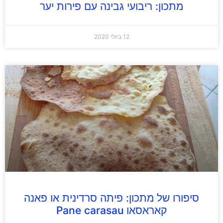
מתכון: ריבועי גבינה עם פירות יער
12 ביולי 2020
סיפורו של מתכון: פיתה סרדינית או פאנה
קאראסאו Pane carasau