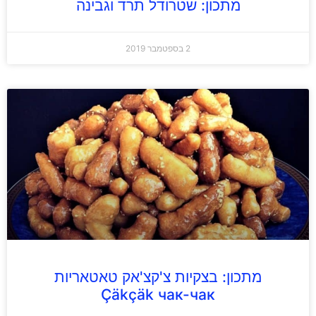
מתכון: שטרודל תרד וגבינה
2 בספטמבר 2019
מתכון: בצקיות צ'קצ'אק טאטאריות
Çäkçäk чак-чак