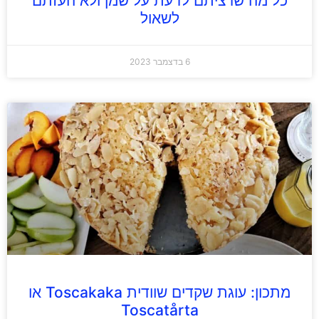
כל מה שרציתם לדעת על שמן ולא העזתם
לשאול
6 בדצמבר 2023
מתכון: עוגת שקדים שוודית Toscakaka או
Toscatårta