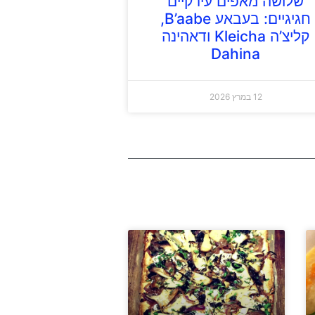
שלושה מאפים עירקיים
חגיגיים: בעבאע B’aabe,
קליצ’ה Kleicha ודאהינה
Dahina
12 במרץ 2026