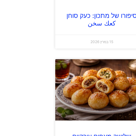
יפורו של מתכון: כעק סוחן
كعك سخن
15 במרץ 2026