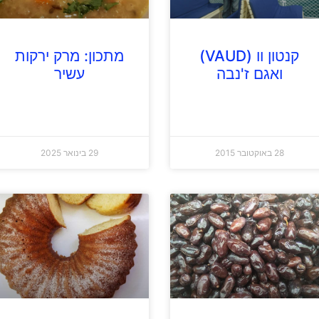
קנטון וו (VAUD)
מתכון: מרק ירקות
ואגם ז'נבה
עשיר
28 באוקטובר 2015
29 בינואר 2025