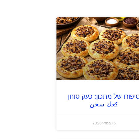
יפורו של מתכון: כעק סוחן
كعك سخن
15 במרץ 2026