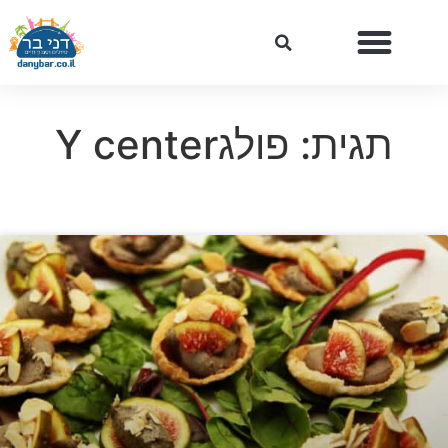
תגית: פולגY center