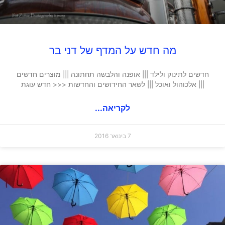
מה חדש על המדף של דני בר
חדשים לתינוק ולילד ||| אופנה והלבשה תחתונה ||| מוצרים חדשים
||| אלכוהול ואוכל ||| לשאר החידושים והחדשות <<< חדש עוגת
לקריאה...
7 בינואר 2016