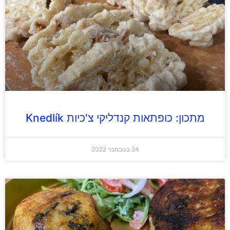
מתכון: כופתאות קנדליקי צ'כיות Knedlík
24 בנובמבר 2022