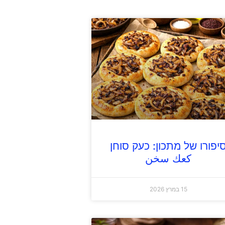
יפורו של מתכון: כעק סוחן
كعك سخن
15 במרץ 2026