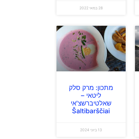
28 במאי 2022
מתכון: מרק סלק
ליטאי –
שאלטיברשצ'אי
Šaltibarščiai
13 ביוני 2024