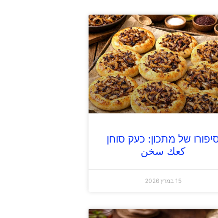
יפורו של מתכון: כעק סוחן
كعك سخن
15 במרץ 2026