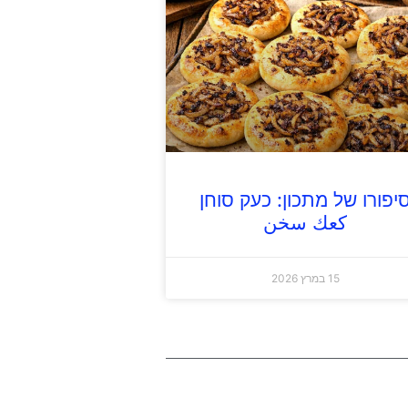
יפורו של מתכון: כעק סוחן
كعك سخن
15 במרץ 2026