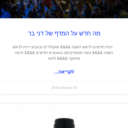
מה חדש על המדף של דני בר
יינות חדשים לראש השנה &&&& שוקולדים ובונבוניירות לראש
השנה &&&& טונה סטארקיסט בטעמים חדשים &&&& פיצה
מתוקה &&&& לחצו
לקריאה...
15 באוגוסט 2015