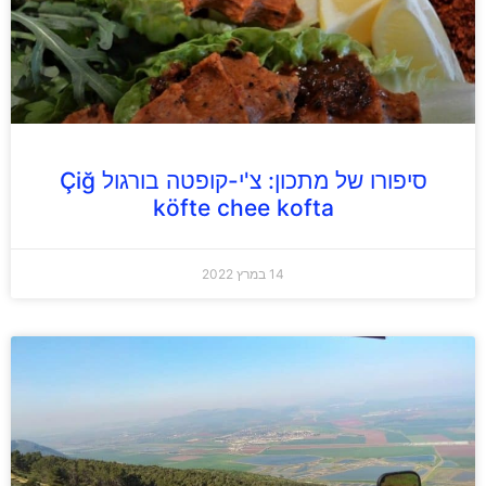
סיפורו של מתכון: צ'י-קופטה בורגול Çiğ
köfte chee kofta
14 במרץ 2022