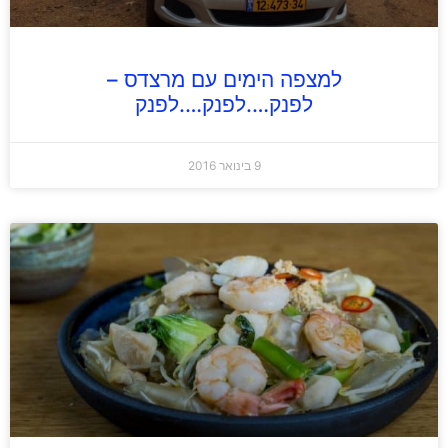
למצפה הימים עם מרצדס –
לפנק….לפנק….לפנק
9 בינואר 2016