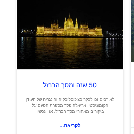
50 שנה ומסך הברזל
לא רבים זכו לבקר בצ'כוסלובקיה והונגריה של העידן
הקומוניסטי. אריאלה פלד מספרת הפעם על
ביקורים מאחורי מסך הברזל. אז ועכשיו
לקריאה...