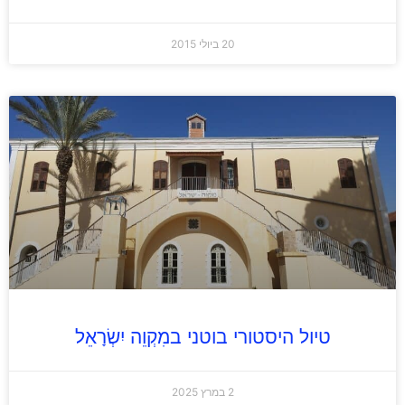
20 ביולי 2015
טיול היסטורי בוטני במִקְוֵה יִשְׂרָאֵל
2 במרץ 2025