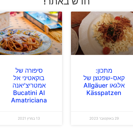
חדש באתר!
מתכון:
סיפורה של
קאס-שפטצן של
בוקאטיני אל
אלגאו Allgäuer
אמטריצ'יאנה
Bucatini Al
Kässpatzen
Amatriciana
29 באוקטובר 2023
13 במרץ 2021