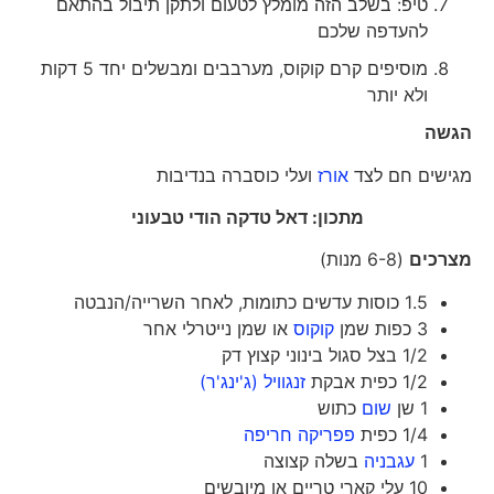
טיפ: בשלב הזה מומלץ לטעום ולתקן תיבול בהתאם
להעדפה שלכם
מוסיפים קרם קוקוס, מערבבים ומבשלים יחד 5 דקות
ולא יותר
הגשה
מגישים חם לצד
אורז
ועלי כוסברה בנדיבות
מתכון: דאל טדקה הודי טבעוני
מצרכים
(6-8 מנות)
1.5 כוסות עדשים כתומות, לאחר השרייה/הנבטה
3 כפות שמן
קוקוס
או שמן נייטרלי אחר
1/2 בצל סגול בינוני קצוץ דק
1/2 כפית אבקת
זנגוויל (ג'ינג'ר)
1 שן
שום
כתוש
1/4 כפית
פפריקה חריפה
1
עגבניה
בשלה קצוצה
10 עלי קארי טריים או מיובשים