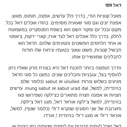
דאל
दाल
מאכל קטניות הודי, בדרך כלל עדשים, אפונה, חומוס, מאש,
אפונת יונים וגם סוגי שעועית מסוימים. בהודו אוכלים דאל בכל
מקום ובכל יום ומקור השם הוא בשפת הסנסקריט במשמעות
לחלק. בדרך כלל אוכלים דאל לצד אורז, קארי ירקות, צ'אפטי
או אחד הלחמים הפשוטים והטעימים שלהם. הדאל הוא
תבשיל קטניות, פשוט וגאוני בטעמיו וניחוח שלו תודות
לתבלינים שמעשירים אותו.
הדרך הנפוצה ביותר להכנת דאל היא בצורת מרק שאליו ניתן
להוסיף בצל, עגבניות ותבלינים שונים. כמעט כל סוגי הדאל
מגיעים בשלוש צורות: unulled או sabut (כלומר שלם
בהינדית), למשל, sabut urad dal או mung sabut. עדשים
חצויות או אפונה חצויה מתוארים כצ'ילקה (שפירושו פגז
בהינדית), למשל צ'ילקה אוראד דאל, מונג דאל צ'ילקה.
ותערובת של שני הסוגים שנקרא ד'ולי (כלומר שטף), למשל,
אוראד ד'ולי או מונג ד'ולי בהינדית / אורדו.
דאל נאכל לעתים קרובות עם לחמים שטוחים כמו רוטיס או