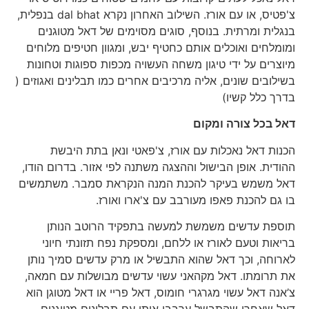
צ'פטיס, או עם אורז. השילוב האחרון נקרא dal bhat בנפלית,
בנגלית ומרתית. בנוסף, סוגים מסוימים של דאל מטוגנים
ומומלחים ואוכלים אותם כחטיף יבש, ומגוון חטיפים מלוחים
מיוצרים על ידי טיגון משחה העשויה מכפות ספוגות וטחונות
בשילובים שונים, אליה מרכיבים אחרים כמו תבלינים ואגוזים (
בדרך כלל קשיו)
דאל בכל צורה ומקום
הכנות דאל נאכלות עם אורז, צ'פאטי ונאן בתת היבשת
ההודית. אופן הבישול וההצגה משתנה לפי אזור. בדרום הודו,
דאל משמש בעיקר להכנת המנה הנקראת סמבר. משתמשים
בו גם להכנת פאפו מעורבב עם צ'ארו ואורז.
תוספת עדשים משמשת למעשה בתפקיד הרוטב הנותן
בריאות וטעם לאורז או ללחם, ומספקת נפח תזונתי חיוני
לארוחה, וכך דאל שהוא התבשיל או מרק עדשים סמיך נותן
את תרומתו. דאל מקהאני עשוי עדשים מבושלות עם חמאה,
צ’אנה דאל עשוי מגרגרי חומוס, דאל פריי או דאל מטוגן הוא