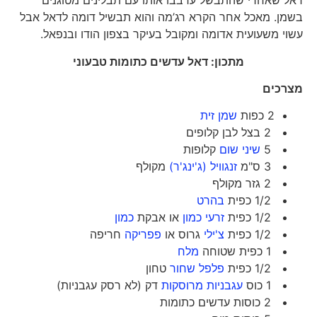
דאל שאחרי שהתבשל ערבבו אותו עם תבלינים מטוגנים
בשמן. מאכל אחר הקרא רג’מה והוא תבשיל דומה לדאל אבל
עשוי משעועית אדומה ומקובל בעיקר בצפון הודו ובנפאל.
מתכון: דאל עדשים כתומות טבעוני
מצרכים
2 כפות
שמן זית
2 בצל לבן קלופים
5
שיני שום
קלופות
3 ס"מ
זנגוויל (ג'ינג'ר)
מקולף
2 גזר מקולף
1/2 כפית
בהרט
1/2 כפית
זרעי כמון
או אבקת
כמון
1/2 כפית
צ'ילי
גרוס או
פפריקה
חריפה
1 כפית שטוחה
מלח
1/2 כפית
פלפל שחור
טחון
1 כוס
עגבניות מרוסקות
דק (לא רסק עגבניות)
2 כוסות עדשים כתומות