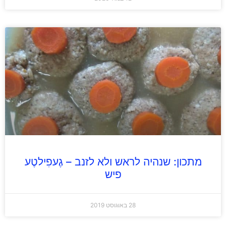
מתכון: שנהיה לראש ולא לזנב – גֶעפִילטֶע
פיש
28 באוגוסט 2019