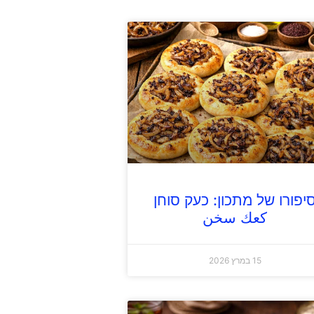
יפורו של מתכון: כעק סוחן
كعك سخن
15 במרץ 2026