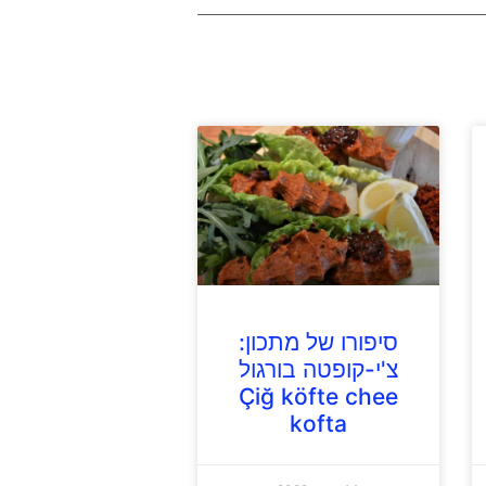
סיפורו של מתכון:
צ'י-קופטה בורגול
Çiğ köfte chee
kofta