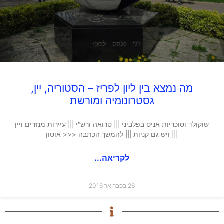
מה נמצא בין ליון לפריז – הסטוריה, יין,
גסטרונומיה ומורשת
שוקולד וסוכריות אניס בפלביני ||| טרואה ורש"י ||| עיירות מנזרים ויין
||| ויש גם קניות ||| להמשך הכתבה <<< אוטון
לקריאה...
26 בפברואר 2016