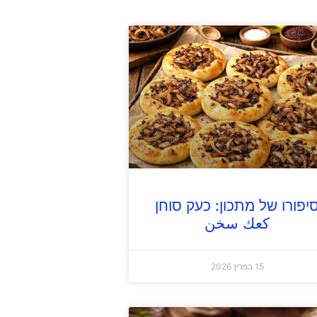
יפורו של מתכון: כעק סוחן
كعك سخن
15 במרץ 2026