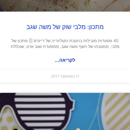
מתכון: מלבי שוק של משה שגב
40 מסעדות מובילות בהטבת הקולינריה של דיינרס ||| מתכון של
מלבי, ממטבחו של השף משה שגב, ממסעדת שגב ארט, שנכללת
לקריאה...
11 בספטמבר 2017