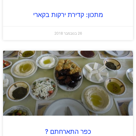
מתכון: קדירת ירקות בקארי
26 בנובמבר 2018
כפר התארחתם ?