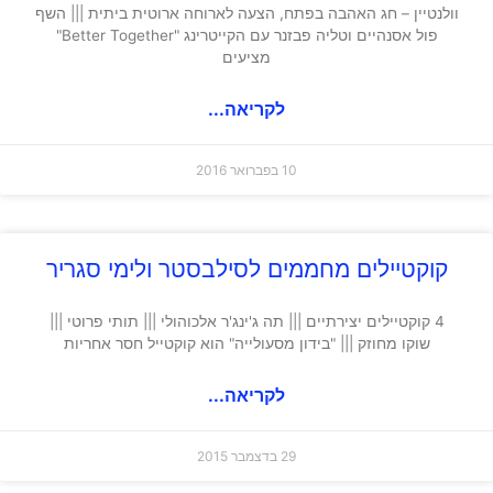
וולנטיין – חג האהבה בפתח, הצעה לארוחה ארוטית ביתית ||| השף
פול אסנהיים וטליה פבזנר עם הקייטרינג "Better Together"
מציעים
לקריאה...
10 בפברואר 2016
קוקטיילים מחממים לסילבסטר ולימי סגריר
4 קוקטיילים יצירתיים ||| תה ג'ינג'ר אלכוהולי ||| תותי פרוטי |||
שוקו מחוזק ||| "בידון מסעולייה" הוא קוקטייל חסר אחריות
לקריאה...
29 בדצמבר 2015