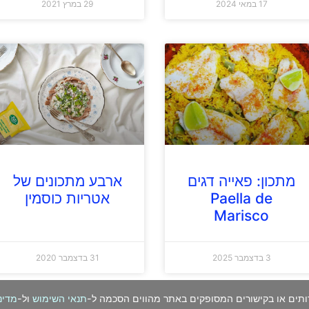
17 במאי 2024
29 במרץ 2021
מתכון: פאייה דגים
ארבע מתכונים של
Paella de
אטריות כוסמין
Marisco
3 בדצמבר 2025
31 בדצמבר 2020
ותים או בקישורים המסופקים באתר מהווים הסכמה ל-
תנאי השימוש
ול-
מדינ