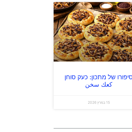
יפורו של מתכון: כעק סוחן
كعك سخن
15 במרץ 2026