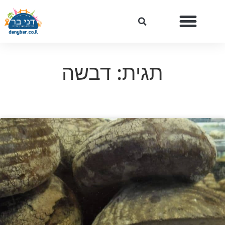
תגית: דבשה