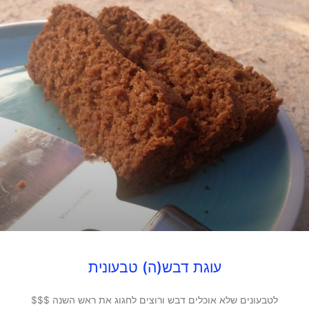
עוגת דבש(ה) טבעונית
לטבעונים שלא אוכלים דבש ורוצים לחגוג את ראש השנה $$$