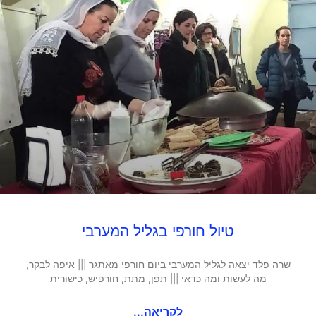
טיול חורפי בגליל המערבי
שרה פלד יצאה לגליל המערבי ביום חורפי מאתגר ||| איפה לבקר,
מה לעשות ומה כדאי ||| תפן, מתת, חורפיש, כישורית
לקריאה...