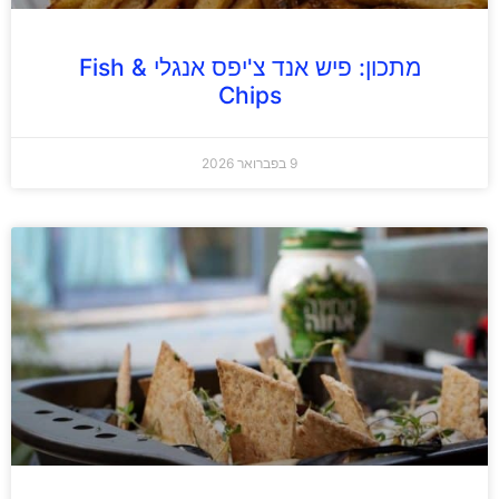
מתכון: פיש אנד צ'יפס אנגלי Fish &
Chips
9 בפברואר 2026