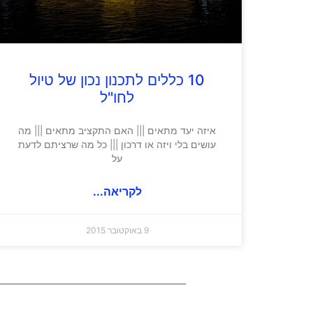
10 כללים לתכנון נכון של טיול
לחו"ל
איזה יעד מתאים ||| האם התקציב מתאים ||| מה
עושים בלי ויזה או דרכון ||| כל מה שרציתם לדעת
על
לקריאה...
9 באוקטובר 2015