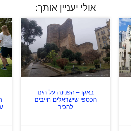
אולי יעניין אותך:
באקו – הפנינה על הים
הכספי שישראלים חייבים
ה
להכיר
ש