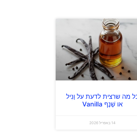
ל מה שרצית לדעת על וָנִיל
או שֶׁנֶף Vanilla
14 באפריל 2026