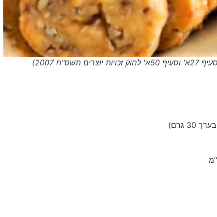
ס"ח 2007)
3 גרם)