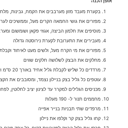
אופן הכנה
בקערת מעבד מזון מערבבים את הקמח, גבינות, מלח ו
מפזרים את גושי החמאה הקרים מעל, וממשיכים לערבב
מוסיפים את חלמון הביצה, אגוזי פקאן ושומשום ומער
מעבירים את התערובת לקערת נירוסטה גדולה
מפזרים את מי הקרח מעל, ולשים מעט לאיחוד וקבלת
מחלקים את הבצק לשלושה חלקים שווים
מרדדים כל שליש לקבלת גליל אחיד באורך 20 ס"מ ועובי 2-3 ס"מ (תלוי בגודל הקרקר שתרצו)
עוטפים כל גליל בצק בניילון נצמד, ומסובבים את הקצוו
מכניסים הגלילים למקרר עד לצינון יציב לחלוטין, לפחות 4-5 שעות. עדיף ל
מחממים תנור ל- 190 מעלות
מרפדים שתי תבניות בנייר אפייה
קחו גליל בצק קר וקלפו את ניילון