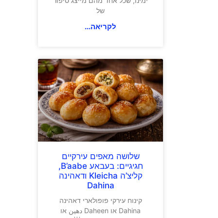
ימינו, שכל אחד מהם מייצג סיפור
של
לקריאה...
שלושה מאפים עירקיים
חגיגיים: בעבאע B’aabe,
קליצ’ה Kleicha ודאהינה
Dahina
קינוח עירקי פופולארי דאהינה
Dahina או Daheen دهين או