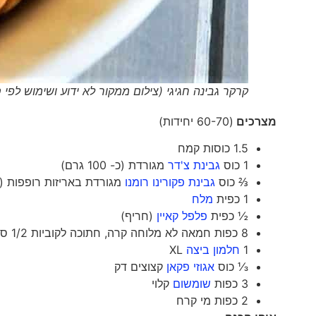
קרקר גבינה חגיגי (צילום ממקור לא ידוע ושימוש לפי סעיף 27א' וסעיף 50א' לחוק זכויות יוצרים תש
מצרכים
(60-70 יחידות)
1.5 כוסות קמח
1 כוס
גבינת צ'דר
מגורדת (כ- 100 גרם)
⅔ כוס
גבינת פקורינו רומנו
מגורדת באריזות רופפות (בערך 0
1 כפית
מלח
½ כפית
פלפל קאיין
(חריף)
8 כפות חמאה לא מלוחה קרה, חתוכה לקוביות 1/2 ס"מ
1
חלמון ביצה
XL
⅓ כוס
אגוזי פקאן
קצוצים דק
3 כפות
שומשום
קלוי
2 כפות מי קרח