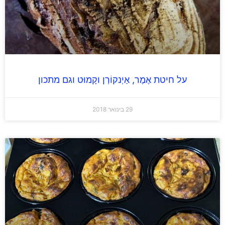
על חיטת אֶמֶר, אַיְנקוֹרְן וקָמוּט וגם מתכון
29 בינואר 2018