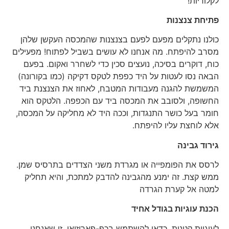
לקלוריות!
פתיחת צנצנות
כולנו נתקלים מפעם לפעם בצנצנות שהמכסה העקשן שלהן
מסרב להיפתח. מה אנחנו לא עושים בשביל לפתוח! מפעילים
כוח, דוקרים בסיכה, נועצים סכין כדי לשחרר ואקום. בפעם
הבאה נסו לעטות על היד כפפת לטקס דקיקה (כמו בקורונה)
המשמשת להגנה מעבודות המטבח, לאחוז את הצנצנת ביד
החשופה, ולסובב את המכסה ביד עם הכפפה. הלטקס הוא
חומר בעל כושר התנגדות, וככה היד לא מחליקה על המכסה,
אלא לוחצת עליו להיפתח.
גירוד גבינה
לרסס את הפומפייה או מגרדת משני הצדדים בתרסיס שמן.
ממש קצת. זה ימנע מהגבינה להדבק למתכת, והיא תחליק
למטה אל קערת הגרדה
הכנת עוגיות בגודל אחיד
לעוגיות קטנות, כדאי להשתמש בכף-פאריזיאן, זו שאנחנו