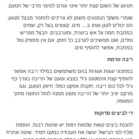
הטיגון של השום קצת יותר איטי וגורם למיצוי מרבי של הטעם.
שומרי משקל הנמנעים משמן לא צריכים להתנזר מבצל מטוגן.
הם יכולים לטגן אותו ב…. מים. קוצצים בצל דק, שמים
במחבת חמה על אש בינונית, ומערבבים. הבצל מפריש
נוזלים, ואנו ממשיכים לערבב כל הזמן. אם אין מספיק נוזל
במחבת, אפשר להוסיף מים.
ריבה זורמת
במתכוני עוגות ועוגיות בהם משתמשים במילוי ריבה אפשר
להוסיף קצת אינסטנט ג'לי בצבע וטעם של הריבה בערך כף
ג'לי לכל כוס ריבה. תקבלו אפקט כפול: חיזוק הטעם, וגם
מרקם יציב יותר של הריבה ומונע ממנה לנזול החוצה מתוך
המאפה.
די לביצים סדוקות
להכנת ביצים קשות שלמות ויפות יש שיטות רבות. הוספת
מלח למי הבישול יעשה את העבודה כמעט תמיד. שיטה אחרת