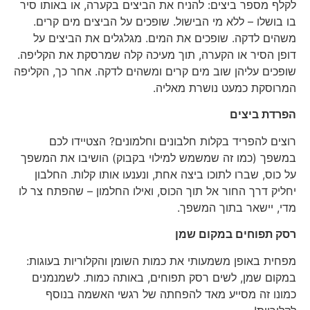
לקלף מספר ביצים: להניח את הביצים בקערה, או באותו סיר
בו בושלו – ללא מי הבישול. שופכים על הביצים מים קרים.
משהים לדקה. שופכים את המים. מגלגלים את הביצים על
דופן הסיר או הקערה, תוך מעיכה קלה שמרסקת את הקליפה.
שופכים עליהן שוב מים קרים ומשהים לדקה. אחר כך, הקליפה
המרוסקת כמעט נושרת מאליה.
הפרדת ביצים
רוצים להפריד בקלות חלבונים וחלמונים? הצטיידו לכם
במשפך (כמו זה שמשמש למילוי בקבוק) הושיבו את המשפך
על כוס, שברו לתוכו ביצה אחת, ונענעו אותו קלות. החלבון
יחליק דרך החור אל תוך הכוס, ואילו החלמון – שהפתח צר לו
מדי, יישאר בתוך המשפך.
רסק תפוחים
במקום שמן
מפחית באופן משמעותי את כמות השומן והקלוריות בעוגות:
במקום שמן, לשים רסק תפוחים, באותה כמות. לשמנמנים
כמונו זה מסייע מאד להפחתה של רגשי האשמה בנוסף