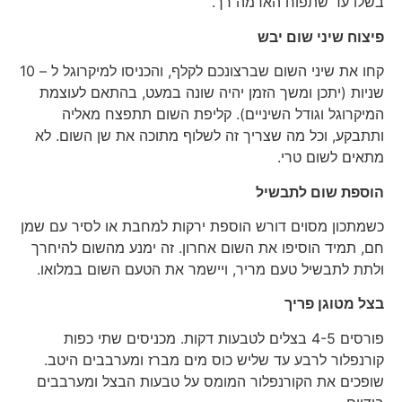
בשלו עד שתפוח האדמה רך.
פיצוח שיני שום
יבש
קחו את שיני השום שברצונכם לקלף, והכניסו למיקרוגל ל – 10
שניות (יתכן ומשך הזמן יהיה שונה במעט, בהתאם לעוצמת
המיקרוגל וגודל השיניים). קליפת השום תתפצח מאליה
ותתבקע, וכל מה שצריך זה לשלוף מתוכה את שן השום. לא
מתאים לשום טרי.
הוספת שום לתבשיל
כשמתכון מסוים דורש הוספת ירקות למחבת או לסיר עם שמן
חם, תמיד הוסיפו את השום אחרון. זה ימנע מהשום להיחרך
ולתת לתבשיל טעם מריר, ויישמר את הטעם השום במלואו.
בצל מטוגן
פריך
פורסים 4-5 בצלים לטבעות דקות. מכניסים שתי כפות
קורנפלור לרבע עד שליש כוס מים מברז ומערבבים היטב.
שופכים את הקורנפלור המומס על טבעות הבצל ומערבבים