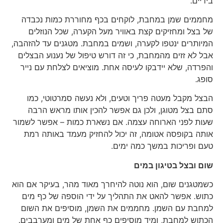
בידיים.
מחממים שמן במחבת, לוקחים בכף מחוררת כמות נכבדה
של בצל ומחזיקים קצת באוויר מעל הקערה, שכל הנוזלים
המיותרים ינטפו לקערה, ושמים במחבת. מטגנים עד להזהבה,
אבל לא זזים מהמחבת, כי זה דורש טיפול של נענוע הבצלים
והפרדה, שלא יידבקו לעיסה אחת. מוציאים לצלחת עם נייר
סופג.
הבצל מקבל מעטה פריך וטעים, ולא נעשה סמרטוטי, כמו
סתם בצל מטוגן, ולכן גם אפשר להכין אותו מראש הרבה
שעות לפני הארוחה עצמה. אם נשארת כמות – אפשר לשמור
אותה בקופסה אטומה, זה יכול להחזיק מעמד באותה רמת
טעם ופריכות במשך כמה ימים.
שום ובצל בטיגון במים
כשמטגנים שום, הוא נוטה להיחרך מאוד מהר, בעיקר אם הוא
כתוש. אפשר להאט את התהליך על ידי הוספה של כף מים
למחבת עם השמן. מחממים את השמן, מוסיפים את השום
הכתוש למחבת, ומיד מוסיפים כף אחת של מים ומערבבים.