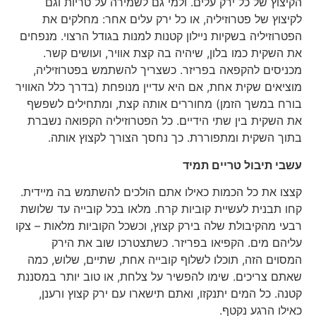
הקיצוץ של כל ירק עלים. ולמי גם לשמירה על טריות וגם
לקיצוץ של פטרוזיליה, או כל ירק עלים אחר: מחלקים את
הפטרוזיליה בשקיות ניילון קטנות למנות בגודל הרצוי. מנפחים
את השקית כמו בלון, שיהיה בה קצת אוויר, ועושים קשר.
מכניסים להקפאה בפריזר. כשצריך להשתמש בפטרוזיליה,
מוציאים שקית אחת, אם היא עדיין מנופחת (בדרך כלל האוויר
בורח במשך הזמן) מחוררים אותה קצת, ומתחילים לשפשף
את השקית בין שתי הידיים. כל הפטרוזיליה הקפואה נשברת
בתוך השקית ומתפוררת. כך נחסך הצורך לקצוץ אותה.
עשבי תיבול טריים תמיד
קצצו את כל הכמות כאילו אתם הולכים להשתמש בה מיידית.
קחו תבנית לעשיית קוביות קרח. מלאו בכל קובייה עד שלושת
רבעי מהקיבולת שלה בירק קצוץ, וכשכל הקוביות מלאות – צקו
עליהם מים. הקפיאו בפריזר. כשתצטרכו שוב את הירק
המסוים הזה, תוכלו לשלוף קובייה אחת, שתיים, שלוש, כמה
שאתם צריכים. שימו להפשיר על צלחת, או טוב יותר במסננת
קטנה. כל המים יתנקזו, ואתם תישארו עם ירק קצוץ ורענן,
כאילו הרגע נקטף.