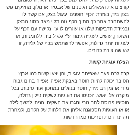
קורצים את העיגולים הקטנים של אבטיח או מלון. מחזיקים גוש
בצק ביד, בעזרת הכף 'חופנים' עיגול בצק, אם קשה לו
להשתחרר אחר כך מתוך הכף (זה תלוי מאד בסוג הבצק
ובמידת הדביקות שלו) אז עוזרים לו ע"י נקישה עם הכף על
השולחן, עושים לעוגייה גימור ע"י גלגול ביד. ללחמניות, או
לעוגיות יותר גדולות, אפשר להשתמש בכף של גלידה, זו
שעושה צורת כדורים.
הצלת עוגיות קשות
קרה לכם פעם שאפיתם עוגיות, והן יצאו קשות כמו אבן?
הסיבה יכולה להיות חוסר באבקת אפיה, אפייה בחום גבוה
מידי או זמן רב מידי, חוסר בנוזלים במתכון ועוד סיבות. בכל
מיקרה אל ייאוש. הכניסו את העוגיות לשקית ניילון גדולה,
הוסיפו פרוסת לחם טרי וסגרו את השקית. הניחו למשך לילה
או אז העוגיות תספוגנה אליהן את הלחות של הלחם, ולמחרת
תהיינה רכות ופריכות כמו חדשות.