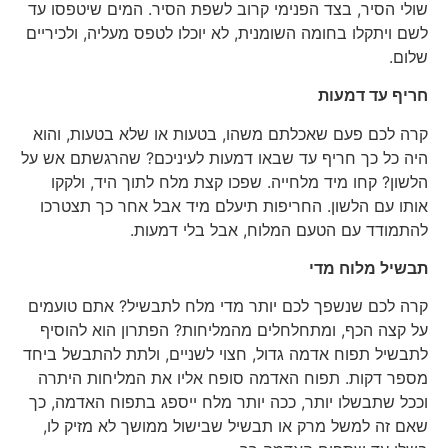
שולי הסיר, בצד הפנימי קרוב לשפת הסיר. המים שיטפסו עד
לשם ויתקלו בחומה השומנית, לא יוכלו לטפס מעליה, ולכיריים
שלום.
חריף עד דמעות
קרה לכם פעם שאכלתם משהו, בטעות או שלא בטעות, והוא
היה כל כך חריף עד שבאו דמעות לעיניכם? שהרגשתם אש על
הלשון? קחו מיד מלחייה. שפכו קצת מלח לתוך היד, ולקקו
אותו עם הלשון. החריפות תיעלם מיד אבל אחר כך תצטרכו
להתמודד עם הטעם המלוח, אבל בלי דמעות.
תבשיל מלוח מדי
קרה לכם שנשפך לכם יותר מדי מלח לתבשיל? אתם טועמים
על קצה הכף, ומתחלחלים מהמליחות? הפתרון הוא להוסיף
לתבשיל תפוח אדמה גדול, חצוי לשניים, ולתת להתבשל ביחד
מספר דקות. תפוח האדמה סופח אליו את המליחות היתרה
וככל שתבשלו יותר, ככה יותר מלח ייספג בתפוח האדמה, כך
שאם זה למשל מרק או תבשיל שבישול ממושך לא מזיק לו,