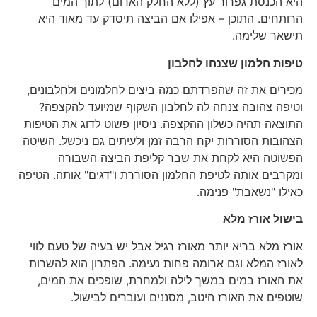
היא הכנסת גפרור עץ (ללא החלק האדום) לתוך המים
הרותחים. התוכן – אפילו אם הביצה תיסדק עד מאוד היא
תישאר שלימה.
טיפות חלמון שצנחו לחלבון
מכירים את זה שהפרדתם כמה ביצים לחלמונים ולחלבונים,
וטיפה צהובה צנחה לה לחלבון השקוף שמיועד להקצפה?
התוצאה תהיה כשלון ההקצפה. ניסיון פשוט לדוג את הטיפות
הצהובות הסוררות יקח הרבה זמן ולעיתים גם ניכשל. השיטה
הפשוטה היא לקחת את שבר קליפת הביצה השבורה
ומקרבים אותה לטיפת החלמון הסוררת ו"דגים" אותה. הטיפה
כאילו "נשאבת" פנימה.
בישול אורז מלא
אורז מלא בריא יותר מאורז רגיל אבל יש בעיה של טעם לווי
לאורז המלא וגם ארומה פחות נעימה. הפתרון הוא להשרות
את האורז במים במשך לילה ולמחרת, שופכים את המים,
שוטפים את האורז היטב, מסננים ועוברים לבישול.