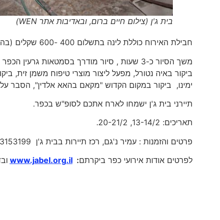
בית ג'ן (צילום חיים ברום, ובאדיבות אתר WEN)
חבילת האירוח כוללת לינה בתשלום 400 -600 שקלים (בהתאם לרמת הצימר) לזוג ללילה כולל סיור מודרך בשבת.
משך הסיור כ-3 שעות , סיור מודרך בסמטאות גרעי
ביקור באיה נטורל, מפעל ליצור מוצרי טיפוח משמן זית, בי
ימינו, ביקור במקום הקדוש "מקאם בהאא אלדין", הסבר על 
תיירני בית ג'ן ישמחו לארח אתכם לסופ"ש בכפר.
תאריכים: 13-14/2, 20-21/2.
פרטים והזמנות : עמיר נ'גם, רכז תיירות בבית ג'ן 054-3153199
לפרטים אודות אירועי כפר ביקרתם
:
www.jabel.org.il
וב