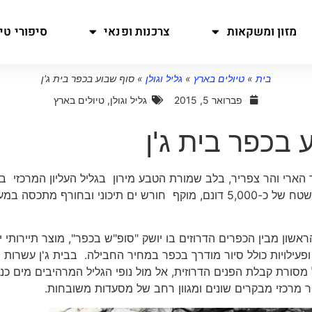
מזון ומשקאות
צרכנות ופנאי
סיפורי טיו
בית
»
טיולים בארץ
»
גליל וגולן
»
סוף שבוע בכפר בית ג'ן
פברואר 5, 2015
גליל וגולן
,
טיולים בארץ
 בכפר בית ג'ן
 הארי והר צפריר, בלב שמורת הטבע מירון בגליל העליון המרכזי ב
של 1020-1030 מ'. הכפר משתרע על פני שבע שלוחות בשטח של כ-5,000 דונם, מוקף חורש ים תיכוני ובחורף מתכס
שון מבין הכפרים הדרוזים בו יושק "סופ"ש בכפר", מוצר תיירותי יי
עילויות כולל סיור מודרך בכפר במחיר החבילה. בבית ג'ן עשרות 
 מסורת קבלת הפנים הדרוזית, אל מול נופי הגליל המרהיבים מים כנ
פר מרכזי מבקרים שונים ומגוון רחב של מסעדות משובחות.