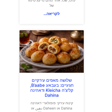
ימינו, שכל אחד מהם מייצג סיפור
של
לקריאה...
שלושה מאפים עירקיים
חגיגיים: בעבאע B’aabe,
קליצ’ה Kleicha ודאהינה
Dahina
קינוח עירקי פופולארי דאהינה
Dahina או Daheen دهين או