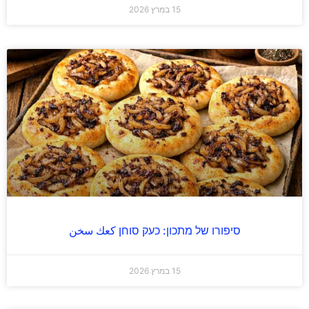
15 במרץ 2026
סיפורו של מתכון: כעק סוחן كعك سخن
15 במרץ 2026