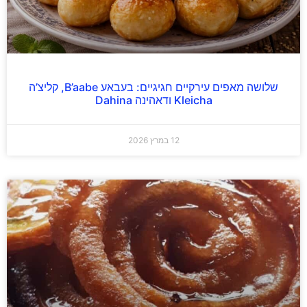
שלושה מאפים עירקיים חגיגיים: בעבאע B’aabe, קליצ’ה
Kleicha ודאהינה Dahina
12 במרץ 2026