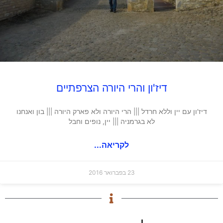
דיז'ון והרי היורה הצרפתיים
דיז'ון עם יין וללא חרדל ||| הרי היורה ולא פארק היורה ||| בון ואנחנו
לא בגרמניה ||| יין, נופים וחבל
לקריאה...
23 בפברואר 2016