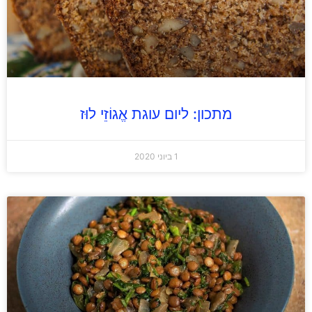
מתכון: ליום עוגת אֱגוֹזֵי לוּז
1 ביוני 2020