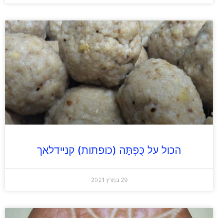
הכול על כֻּפְתָּה (כופתות) קניידלאך
29 במרץ 2021