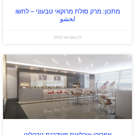
מתכון: מרק סולת מרוקאי טבעוני – לחשו
لخشو
27 בפברואר 2025
אמריקן אירליינס משדרגת טרקליני